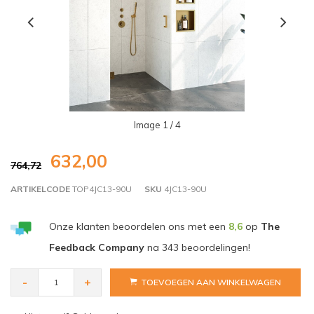
Image
1
/ 4
632,00
764,72
ARTIKELCODE
TOP4JC13-90U
SKU
4JC13-90U
Onze klanten beoordelen ons met een
8,6
op
The
Feedback Company
na
343
beoordelingen!
-
+
TOEVOEGEN AAN WINKELWAGEN