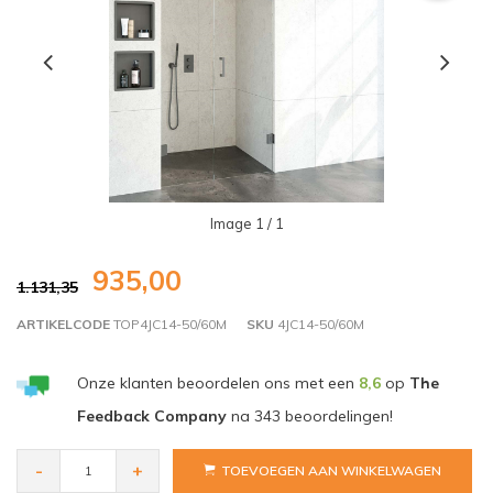
Image
1
/ 1
935,00
1.131,35
ARTIKELCODE
TOP4JC14-50/60M
SKU
4JC14-50/60M
Onze klanten beoordelen ons met een
8,6
op
The
Feedback Company
na
343
beoordelingen!
-
+
TOEVOEGEN AAN WINKELWAGEN