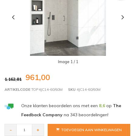
Image
1
/ 1
961,00
1.162,81
ARTIKELCODE
TOP4JC14-60/60M
SKU
4JC14-60/60M
Onze klanten beoordelen ons met een
8,6
op
The
Feedback Company
na
343
beoordelingen!
-
+
TOEVOEGEN AAN WINKELWAGEN