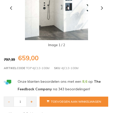
Image
1
/ 2
659,00
797,39
ARTIKELCODE
TOP4JC13-100M
SKU
4JC13-100M
Onze klanten beoordelen ons met een
8,6
op
The
Feedback Company
na
343
beoordelingen!
-
+
TOEVOEGEN AAN WINKELWAGEN