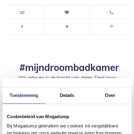
#mijndroombadkamer
Wij geloven in de kracht van delen. Deel jouw
badkamer op Instagram met #mijndroombadkamer
en tag @megadumpnl. Samen bouwen we een
inspirerende omgeving vol met unieke
Toestemming
Details
Over
badkamerstijlen. Doe je mee?
Cookiebeleid van Megadump
Bij Megadump gebruiken we cookies en vergelijkbare
technieken om onze website goed te laten functioneren,