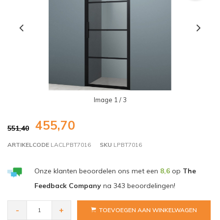
Image
1
/ 3
455,70
551,40
ARTIKELCODE
LACLPBT7016
SKU
LPBT7016
Onze klanten beoordelen ons met een
8,6
op
The
Feedback Company
na
343
beoordelingen!
-
+
TOEVOEGEN AAN WINKELWAGEN