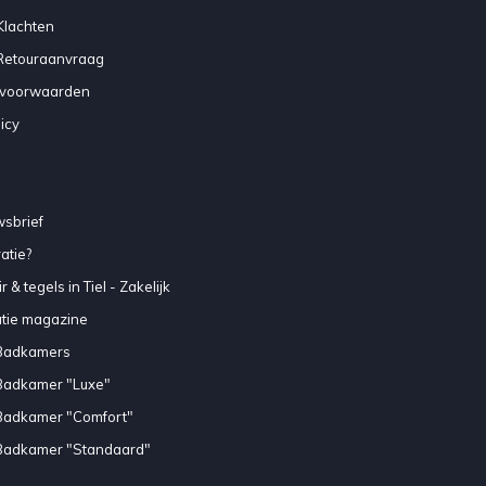
Klachten
 Retouraanvraag
voorwaarden
icy
sbrief
atie?
 & tegels in Tiel - Zakelijk
atie magazine
Badkamers
Badkamer "Luxe"
Badkamer "Comfort"
Badkamer "Standaard"