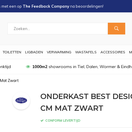
s met een
op
The Feedback Company
na
beoordelingen!
TOILETTEN
LIGBADEN
VERWARMING
WASTAFELS
ACCESSOIRES
M
nktijd
1000m2
showrooms in Tiel, Dalen, Wormer & Eind
 Mat Zwart
ONDERKAST BEST DESI
CM MAT ZWART
CONFORM LEVERTIJD