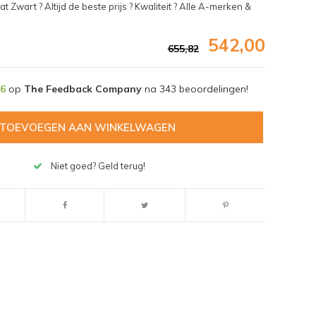
wart ? Altijd de beste prijs ? Kwaliteit ? Alle A-merken &
542,00
655,82
,6
op
The Feedback Company
na
343
beoordelingen!
TOEVOEGEN AAN WINKELWAGEN
Niet goed? Geld terug!
Afbeelding vergroten