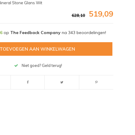
ineral Stone Glans Wit
519,09
628,10
,6
op
The Feedback Company
na
343
beoordelingen!
TOEVOEGEN AAN WINKELWAGEN
Niet goed? Geld terug!
Afbeelding vergroten