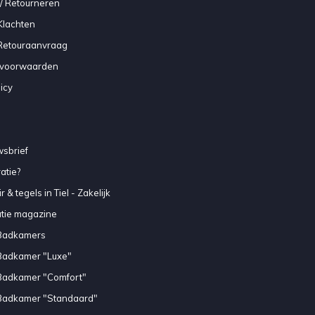
/ Retourneren
Klachten
 Retouraanvraag
voorwaarden
icy
sbrief
atie?
 & tegels in Tiel - Zakelijk
atie magazine
Badkamers
Badkamer "Luxe"
Badkamer "Comfort"
Badkamer "Standaard"