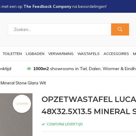
s met een
op
The Feedback Company
na
beoordelingen!
TOILETTEN
LIGBADEN
VERWARMING
WASTAFELS
ACCESSOIRES
M
nktijd
1000m2
showrooms in Tiel, Dalen, Wormer & Eind
 Mineral Stone Glans Wit
OPZETWASTAFEL LUCA 
48X32.5X13.5 MINERAL
CONFORM LEVERTIJD