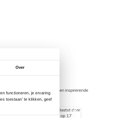
Over
egadumpnl. Samen bouwen we een inspirerende
n functioneren, je ervaring
es toestaan' te klikken, geef