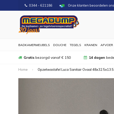
0344 - 621186
Onze klanten beoordelen on
BADKAMERMEUBELS
DOUCHE
TEGELS
KRANEN
AFVOER
Gratis
bezorgd vanaf € 150
14 dagen
bede
Home
Opzetwastafel Luca Sanitair Ovaal 48x32.5x13.5