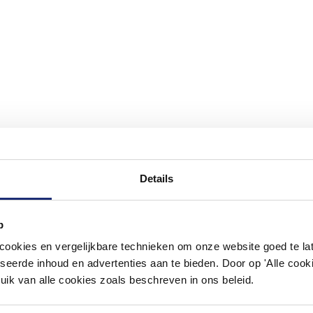
Details
#mijndroombadkamer
p
ouw badkamer op Instagram met #mijndroombadkamer en tag @m
okies en vergelijkbare technieken om onze website goed te late
omgeving vol met unieke badkamerstijlen. Doe je mee?
seerde inhoud en advertenties aan te bieden. Door op 'Alle cooki
uik van alle cookies zoals beschreven in ons beleid.