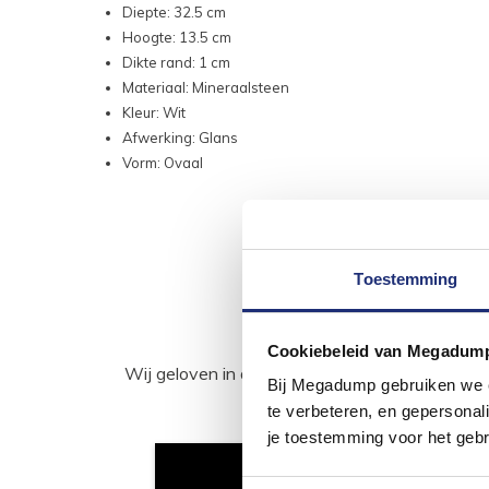
Diepte: 32.5 cm
Hoogte: 13.5 cm
Dikte rand: 1 cm
Materiaal: Mineraalsteen
Kleur: Wit
Afwerking: Glans
Vorm: Ovaal
Toestemming
Cookiebeleid van Megadum
Wij geloven in de kracht van delen. Deel j
Bij Megadump gebruiken we co
te verbeteren, en gepersonali
je toestemming voor het gebr