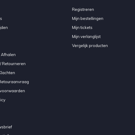
Registreren
s
Mijn bestellingen
jden
Mijn tickets
Mijn verlanglijst
Vergelijk producten
 Afhalen
/ Retourneren
Klachten
 Retouraanvraag
voorwaarden
icy
sbrief