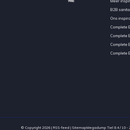
Meer inspir
B2B sanitair
Ons inspir
Complete 
Complete 
Complete 
Complete 
© Copyright 2026 |
RSS-feed
|
Sitemap
Megadump Tiel
8.4
/
10
-