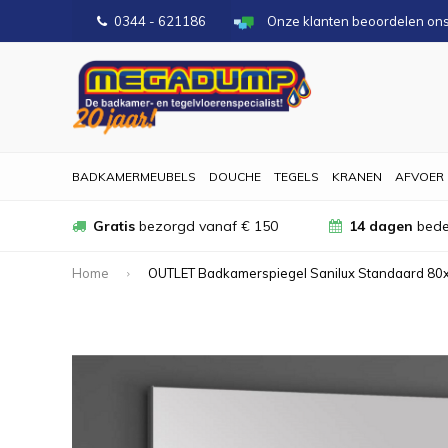
0344 - 621186
Onze klanten beoordelen on
BADKAMERMEUBELS
DOUCHE
TEGELS
KRANEN
AFVOER
Gratis
bezorgd vanaf € 150
14 dagen
bede
Home
OUTLET Badkamerspiegel Sanilux Standaard 80