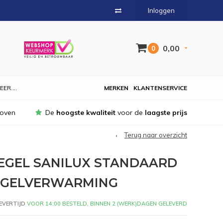
Inloggen
0,00
0
EER....
MERKEN
KLANTENSERVICE
hoven
De
hoogste kwaliteit
voor de
laagste prijs
Terug naar overzicht
EGEL SANILUX STANDAARD
IEGELVERWARMING
EVERTIJD
VOOR 14:00 BESTELD, BINNEN 2 (WERK)DAGEN GELEVERD