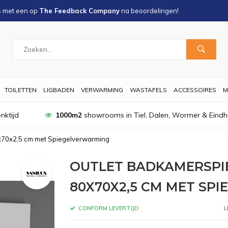
s met een
op
The Feedback Company
na
beoordelingen!
TOILETTEN
LIGBADEN
VERWARMING
WASTAFELS
ACCESSOIRES
M
nktijd
1000m2
showrooms in Tiel, Dalen, Wormer & Eind
x70x2,5 cm met Spiegelverwarming
OUTLET BADKAMERSPI
80X70X2,5 CM MET SP
CONFORM LEVERTIJD
L