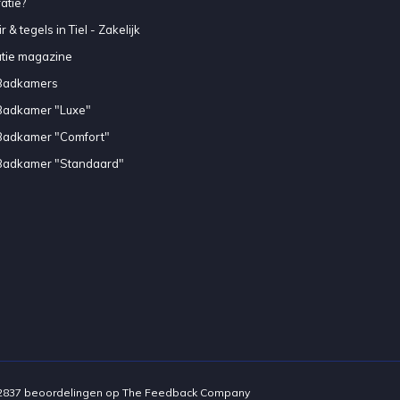
atie?
 & tegels in Tiel - Zakelijk
atie magazine
Badkamers
Badkamer "Luxe"
Badkamer "Comfort"
Badkamer "Standaard"
2837
beoordelingen op
The Feedback Company