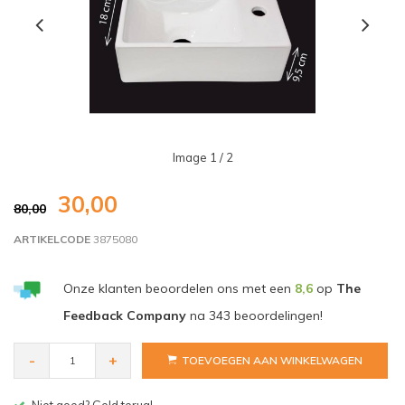
Image
1
/ 2
30,00
80,00
ARTIKELCODE
3875080
Onze klanten beoordelen ons met een
8,6
op
The
Feedback Company
na
343
beoordelingen!
-
+
TOEVOEGEN AAN WINKELWAGEN
Gratis bezorgen v.a. € 150,- (NL)