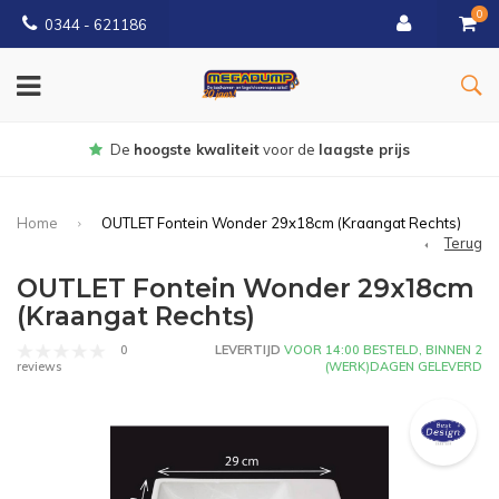
0
0344 - 621186
Gratis
bezorgd vanaf € 150
Home
OUTLET Fontein Wonder 29x18cm (Kraangat Rechts)
Terug
OUTLET Fontein Wonder 29x18cm
(Kraangat Rechts)
0
LEVERTIJD
VOOR 14:00 BESTELD, BINNEN 2
(WERK)DAGEN GELEVERD
reviews