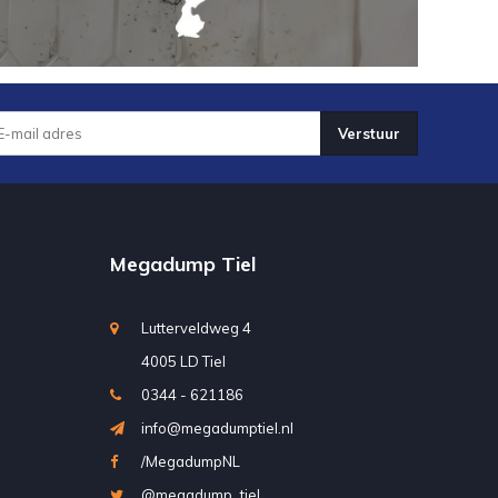
Verstuur
Megadump Tiel
Lutterveldweg 4
4005 LD Tiel
0344 - 621186
info@megadumptiel.nl
/MegadumpNL
@megadump_tiel