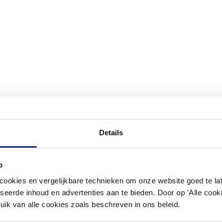
Details
#mijndroombadkamer
p
ouw badkamer op Instagram met #mijndroombadkamer en tag @m
okies en vergelijkbare technieken om onze website goed te late
omgeving vol met unieke badkamerstijlen. Doe je mee?
seerde inhoud en advertenties aan te bieden. Door op 'Alle cooki
uik van alle cookies zoals beschreven in ons beleid.