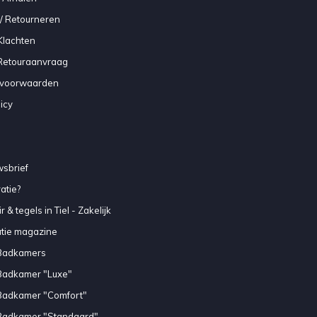
/ Retourneren
Klachten
 Retouraanvraag
voorwaarden
icy
sbrief
atie?
 & tegels in Tiel - Zakelijk
atie magazine
Badkamers
Badkamer "Luxe"
Badkamer "Comfort"
Badkamer "Standaard"