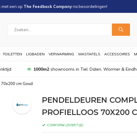
s met een
op
The Feedback Company
na
beoordelingen!
TOILETTEN
LIGBADEN
VERWARMING
WASTAFELS
ACCESSOIRES
M
nktijd
1000m2
showrooms in Tiel, Dalen, Wormer & Eind
os 70x200 cm Goud
PENDELDEUREN COMPL
PROFIELLOOS 70X200 
CONFORM LEVERTIJD