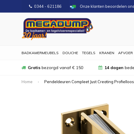
0344 - 621186
Onze klanten beoordelen on
BADKAMERMEUBELS
DOUCHE
TEGELS
KRANEN
AFVOER
Gratis
bezorgd vanaf € 150
14 dagen
bede
Home
Pendeldeuren Compleet Just Creating Profiello