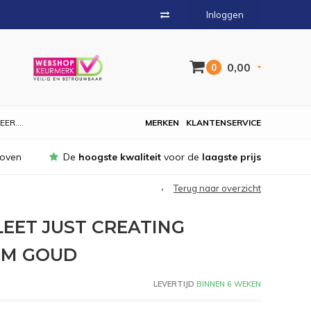
Inloggen
0,00
0
EER....
MERKEN
KLANTENSERVICE
hoven
De
hoogste kwaliteit
voor de
laagste prijs
Terug naar overzicht
EET JUST CREATING
CM GOUD
LEVERTIJD
BINNEN 6 WEKEN