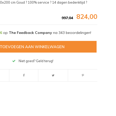
70x200 cm Goud ? 100% service ? 14 dagen bedenktijd ?
824,00
997,04
,6
op
The Feedback Company
na
343
beoordelingen!
TOEVOEGEN AAN WINKELWAGEN
Niet goed? Geld terug!
Afbeelding vergroten