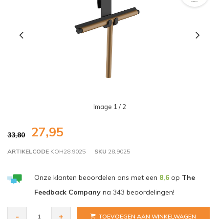
Image
1
/ 2
27,95
33,80
ARTIKELCODE
KOH28.9025
SKU
28.9025
Onze klanten beoordelen ons met een
8,6
op
The
Feedback Company
na
343
beoordelingen!
-
+
TOEVOEGEN AAN WINKELWAGEN