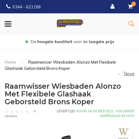
0
0344 - 621186
Gratis
bezorgd vanaf € 150
Home
Raamwisser Wiesbaden Alonzo Met Flexibele
Glashaak Geborsteld Brons Koper
Terug
Raamwisser Wiesbaden Alonzo
Met Flexibele Glashaak
Geborsteld Brons Koper
0
LEVERTIJD
VOOR 14:00 BESTELD, VOLGENDE
(WERK)DAG IN HUIS
reviews