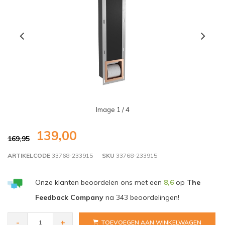
Image
1
/ 4
139,00
169,95
ARTIKELCODE
33768-233915
SKU
33768-233915
Onze klanten beoordelen ons met een
8,6
op
The
Feedback Company
na
343
beoordelingen!
-
+
TOEVOEGEN AAN WINKELWAGEN