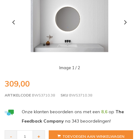
Image
1
/ 2
309,00
ARTIKELCODE
BWS3710.38
SKU
BWS3710.38
Onze klanten beoordelen ons met een
8,6
op
The
Feedback Company
na
343
beoordelingen!
-
+
TOEVOEGEN AAN WINKELWAGEN