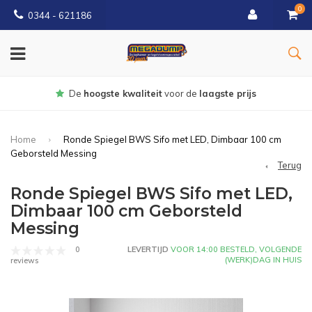
0
0344 - 621186
Gratis
bezorgd vanaf € 150
Home
Ronde Spiegel BWS Sifo met LED, Dimbaar 100 cm
Geborsteld Messing
Terug
Ronde Spiegel BWS Sifo met LED,
Dimbaar 100 cm Geborsteld
Messing
0
LEVERTIJD
VOOR 14:00 BESTELD, VOLGENDE
(WERK)DAG IN HUIS
reviews