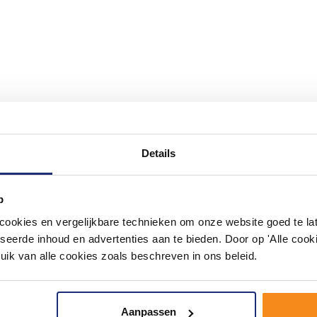
Details
#mijndroombadkamer
ouw badkamer op Instagram met #mijndroombadkamer en tag @m
omgeving vol met unieke badkamerstijlen. Doe je mee?
p
okies en vergelijkbare technieken om onze website goed te late
seerde inhoud en advertenties aan te bieden. Door op 'Alle cooki
uik van alle cookies zoals beschreven in ons beleid.
Aanpassen