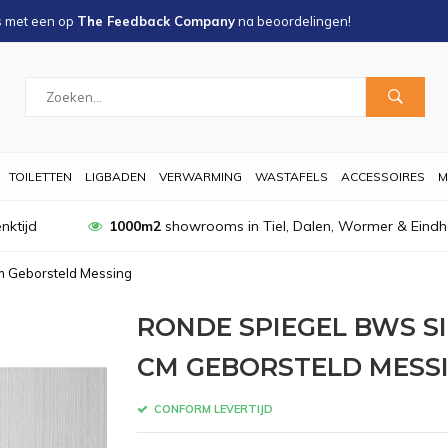
s met een
op
The Feedback Company
na
beoordelingen!
TOILETTEN
LIGBADEN
VERWARMING
WASTAFELS
ACCESSOIRES
M
nktijd
1000m2
showrooms in Tiel, Dalen, Wormer & Eind
m Geborsteld Messing
RONDE SPIEGEL BWS SI
CM GEBORSTELD MESS
CONFORM LEVERTIJD