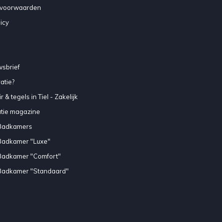
voorwaarden
icy
sbrief
atie?
 & tegels in Tiel - Zakelijk
atie magazine
Badkamers
Badkamer "Luxe"
Badkamer "Comfort"
Badkamer "Standaard"