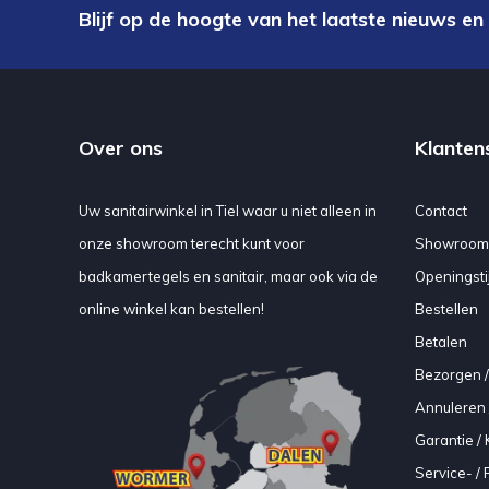
Blijf op de hoogte van het laatste nieuws en
Over ons
Klanten
Uw sanitairwinkel in Tiel waar u niet alleen in
Contact
onze showroom terecht kunt voor
Showroom
badkamertegels en sanitair, maar ook via de
Openingsti
online winkel kan bestellen!
Bestellen
Betalen
Bezorgen /
Annuleren 
Garantie / 
Service- /