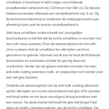
schuifdeur is leverbaar in liefst negen verschillende
breedtematen variërend van 110 tot en met 180 cm. De deuren
hebben bovendien allemaal een verstelbaarheid van 3 cm. Op
de technische tekening en onderaan de webpagina kunt u per
afmeting inzien wat de exacte verstelbaarheid is.
Wat deze schuifdeur onderscheidt van soortgelijke
douchedeuren is het feit dat de Ischia schuifdeur is voorzien van
een soft-close systeem. Door de aanwezigheid van het soft-
close systeem sluit de schuifdeur ten alle tijden zacht en
geruisloos na gebruik. Hiermee wordt een te hard dichtslaande
douchedeur en eventuele schade als gevolg daarvan
voorkomen. Verder zijn de glazen wanden voorzien van een
anti-kalk coating waardoor kalk- en zeepresten zich minder snel
aan het glas hechten.
Ondanks de aanwezigheid van de anti-kalk coating adviseren
wij ten alle tijden om na een douchebeurt het glas af te spoelen
met koud water en om deze vervolgens droog te trekken met
een wisser. Op deze manier behoudt het glas het langst haar
glans en heeft u jarenlang plezier van de Ischia schuifdeur. De