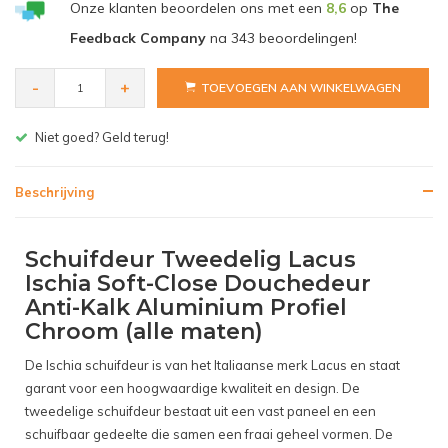
Douchedeur - €584,00
Onze klanten beoordelen ons met een
8,6
op
The
Feedback Company
na
343
beoordelingen!
-
+
TOEVOEGEN AAN WINKELWAGEN
Gratis bezorgen v.a. € 150,- (NL)
Beschrijving
Schuifdeur Tweedelig Lacus
Ischia Soft-Close Douchedeur
Anti-Kalk Aluminium Profiel
Chroom (alle maten)
De Ischia schuifdeur is van het Italiaanse merk Lacus en staat
garant voor een hoogwaardige kwaliteit en design. De
tweedelige schuifdeur bestaat uit een vast paneel en een
schuifbaar gedeelte die samen een fraai geheel vormen. De