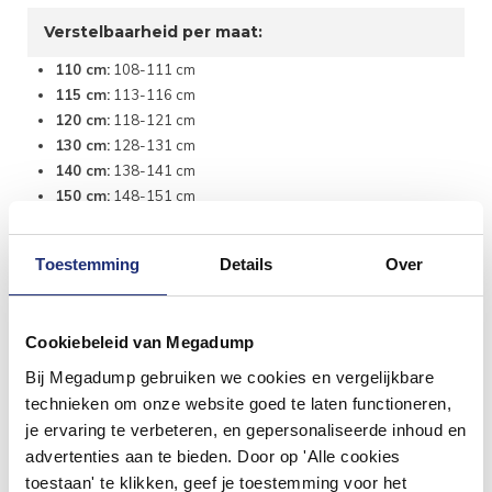
Verstelbaarheid per maat:
110 cm:
108-111 cm
115 cm:
113-116 cm
120 cm:
118-121 cm
130 cm:
128-131 cm
140 cm:
138-141 cm
150 cm:
148-151 cm
160 cm:
158-161 cm
170 cm:
168-171 cm
Toestemming
Details
Over
180 cm:
178-181 cm
Cookiebeleid van Megadump
Bij Megadump gebruiken we cookies en vergelijkbare
technieken om onze website goed te laten functioneren,
je ervaring te verbeteren, en gepersonaliseerde inhoud en
advertenties aan te bieden. Door op 'Alle cookies
toestaan' te klikken, geef je toestemming voor het