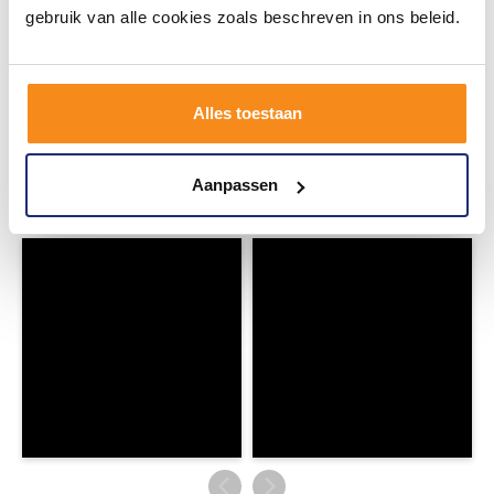
gebruik van alle cookies zoals beschreven in ons beleid.
#mijndroombadkamer
Alles toestaan
Wij geloven in de kracht van delen. Deel jouw
badkamer op Instagram met #mijndroombadkamer
en tag @megadumpnl. Samen bouwen we een
inspirerende omgeving vol met unieke
badkamerstijlen. Doe je mee?
Aanpassen