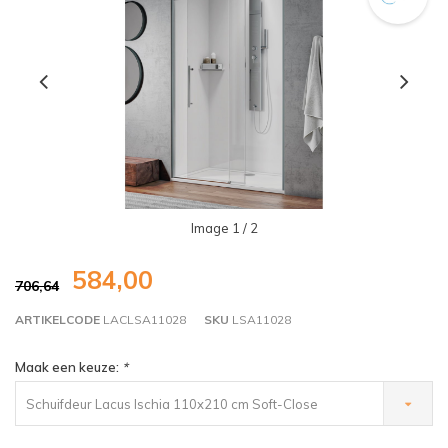
Image
1
/ 2
584,00
706,64
ARTIKELCODE
LACLSA11028
SKU
LSA11028
Maak een keuze:
*
Schuifdeur Lacus Ischia 110x210 cm Soft-Close