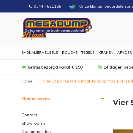
0344 - 621186
Onze klanten beoordelen on
BADKAMERMEUBELS
DOUCHE
TEGELS
KRANEN
AFVOER
Gratis
bezorgd vanaf € 150
14 dagen
bede
Home
Vier 50 jaar Grohe & maak kans op mooie prijzen!
Klantenservice
Vier 
Contact
Showrooms
Openingstijden