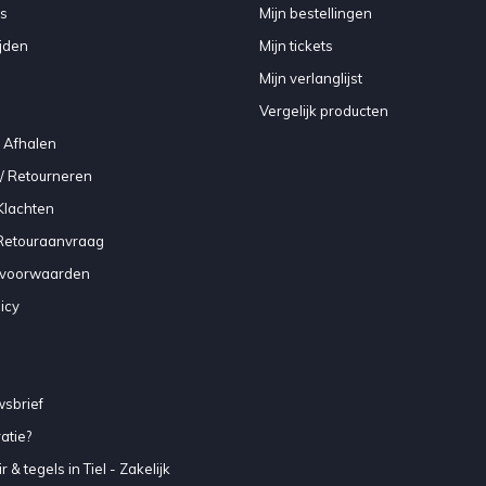
s
Mijn bestellingen
jden
Mijn tickets
Mijn verlanglijst
Vergelijk producten
 Afhalen
/ Retourneren
Klachten
 Retouraanvraag
voorwaarden
icy
sbrief
atie?
 & tegels in Tiel - Zakelijk