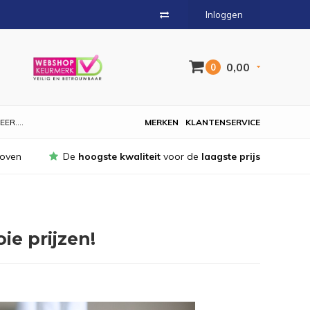
Inloggen
0,00
0
EER....
MERKEN
KLANTENSERVICE
hoven
De
hoogste kwaliteit
voor de
laagste prijs
ie prijzen!