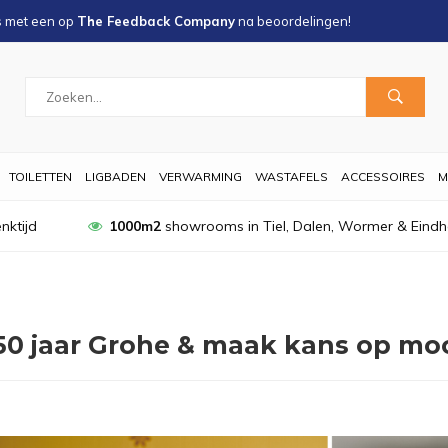
s met een
op
The Feedback Company
na
beoordelingen!
TOILETTEN
LIGBADEN
VERWARMING
WASTAFELS
ACCESSOIRES
M
nktijd
1000m2
showrooms in Tiel, Dalen, Wormer & Eind
50 jaar Grohe & maak kans op moo