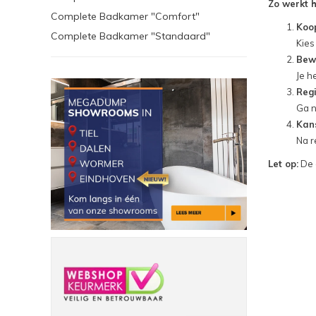
Zo werkt h
Complete Badkamer "Comfort"
Koop
Complete Badkamer "Standaard"
Kies
Bew
Je h
Regi
Ga 
Kans
Na r
Let op:
De a