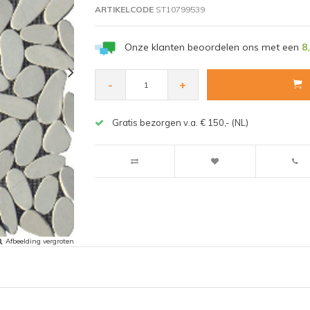
ARTIKELCODE
ST10799539
Onze klanten beoordelen ons met een
8
-
+
Gratis bezorgen v.a. € 150,- (NL)
Afbeelding vergroten