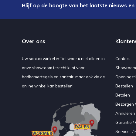
Blijf op de hoogte van het laatste nieuws en
Over ons
Klanten
Uw sanitairwinkel in Tiel waar u niet alleen in
Contact
onze showroom terecht kunt voor
Showroom
badkamertegels en sanitair, maar ook via de
Openingsti
online winkel kan bestellen!
Bestellen
Betalen
Bezorgen /
Annuleren 
Garantie / 
Service- /