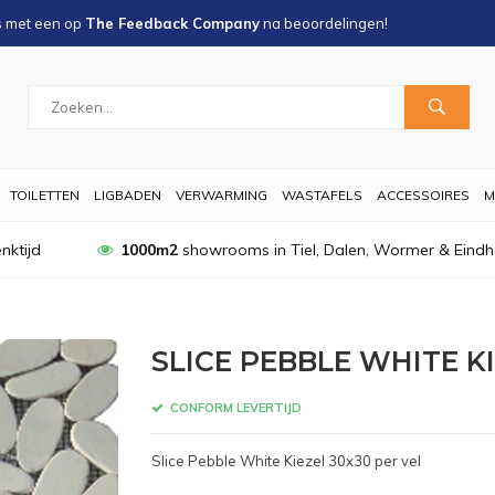
s met een
op
The Feedback Company
na
beoordelingen!
TOILETTEN
LIGBADEN
VERWARMING
WASTAFELS
ACCESSOIRES
M
nktijd
1000m2
showrooms in Tiel, Dalen, Wormer & Eind
SLICE PEBBLE WHITE KI
CONFORM LEVERTIJD
Slice Pebble White Kiezel 30x30 per vel