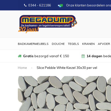
0344 - 621186
Onze klanten beoordelen on
BADKAMERMEUBELS
DOUCHE
TEGELS
KRANEN
AFVOER
Gratis
bezorgd vanaf € 150
14 dagen
bede
Home
Slice Pebble White Kiezel 30x30 per vel