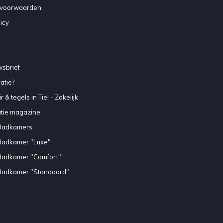
voorwaarden
icy
sbrief
atie?
 & tegels in Tiel - Zakelijk
atie magazine
Badkamers
Badkamer "Luxe"
Badkamer "Comfort"
Badkamer "Standaard"