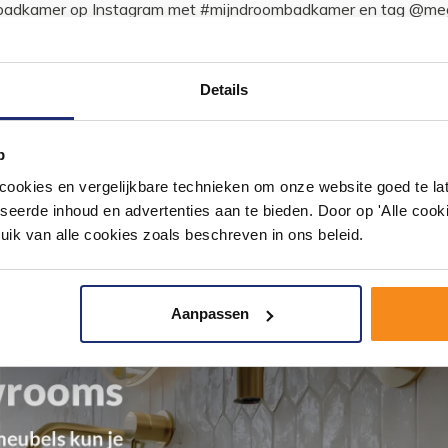
ouw badkamer op Instagram met #mijndroombadkamer en tag @m
omgeving vol met unieke badkamerstijlen. Doe je mee?
Details
p
okies en vergelijkbare technieken om onze website goed te late
seerde inhoud en advertenties aan te bieden. Door op 'Alle cooki
uik van alle cookies zoals beschreven in ons beleid.
Aanpassen