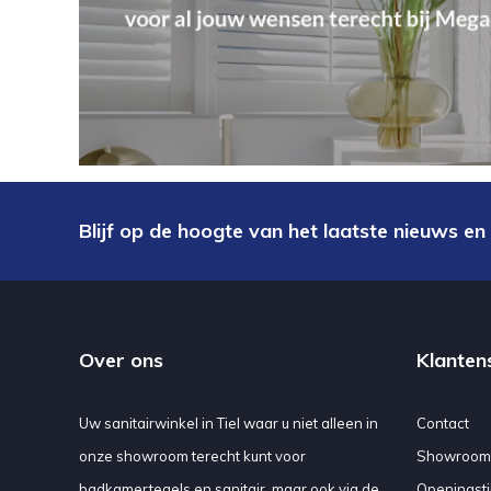
Blijf op de hoogte van het laatste nieuws en
Over ons
Klanten
Uw sanitairwinkel in Tiel waar u niet alleen in
Contact
onze showroom terecht kunt voor
Showroom
badkamertegels en sanitair, maar ook via de
Openingsti