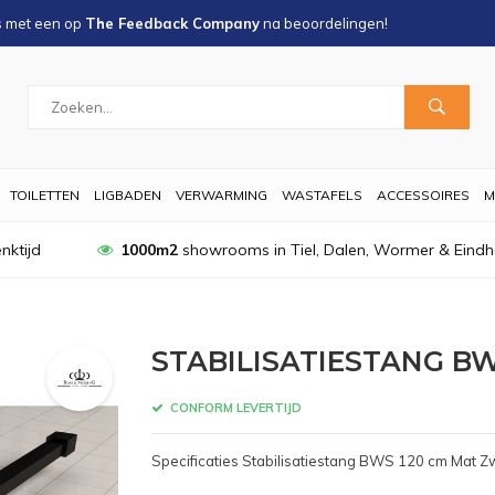
s met een
op
The Feedback Company
na
beoordelingen!
TOILETTEN
LIGBADEN
VERWARMING
WASTAFELS
ACCESSOIRES
M
nktijd
1000m2
showrooms in Tiel, Dalen, Wormer & Eind
STABILISATIESTANG B
CONFORM LEVERTIJD
Specificaties Stabilisatiestang BWS 120 cm Mat Z