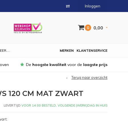
Inloggen
0,00
0
EER....
MERKEN
KLANTENSERVICE
hoven
De
hoogste kwaliteit
voor de
laagste prijs
Terug naar overzicht
WS 120 CM MAT ZWART
LEVERTIJD
VOOR 14:00 BESTELD, VOLGENDE (WERK)DAG IN HUIS
wart: