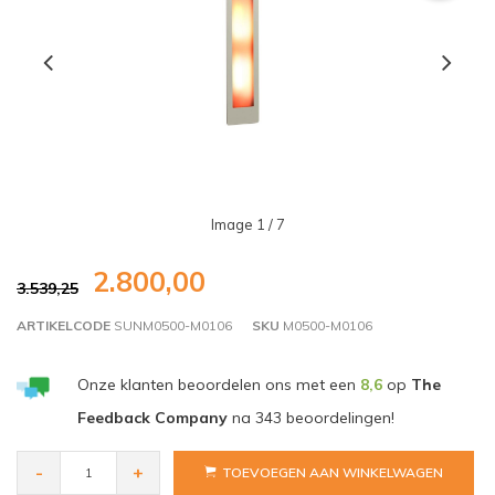
Image
1
/ 7
2.800,00
3.539,25
ARTIKELCODE
SUNM0500-M0106
SKU
M0500-M0106
Onze klanten beoordelen ons met een
8,6
op
The
Feedback Company
na
343
beoordelingen!
-
+
TOEVOEGEN AAN WINKELWAGEN