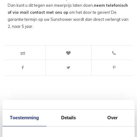
Dan kunt u dit tegen een meerprijs laten doen,
neem telefonisch
of via mail contact met ons op
om het door te geven! De
garantie termijn op uw Sunshower wordt dan direct verlengt van
2, naar 5 jaar.
#mijndroombadkamer
Toestemming
Details
Over
Wij geloven in de kracht van delen. Deel jouw
badkamer op Instagram met #mijndroombadkamer
en tag @megadumpnl. Samen bouwen we een
inspirerende omgeving vol met unieke