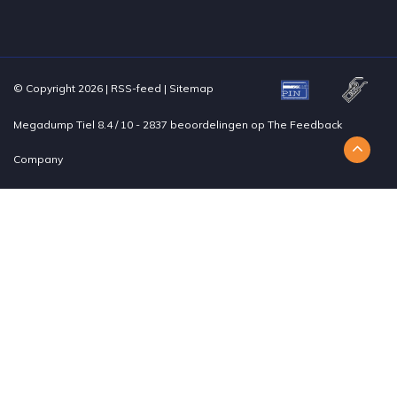
© Copyright 2026 |
RSS-feed
|
Sitemap
Megadump Tiel
8.4
/
10
-
2837
beoordelingen op
The Feedback
Company