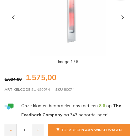
Image
1
/ 6
1.575,00
1.694,00
ARTIKELCODE
SUN80074
SKU
80074
Onze klanten beoordelen ons met een
8,6
op
The
Feedback Company
na
343
beoordelingen!
-
+
TOEVOEGEN AAN WINKELWAGEN