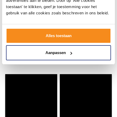
advertenties aan te bieden. Door op 'Alle cookies
toestaan' te klikken, geef je toestemming voor het
gebruik van alle cookies zoals beschreven in ons beleid.
#mijndroombadkamer
Alles toestaan
Wij geloven in de kracht van delen. Deel jouw
badkamer op Instagram met #mijndroombadkamer
Aanpassen
en tag @megadumpnl. Samen bouwen we een
inspirerende omgeving vol met unieke
badkamerstijlen. Doe je mee?