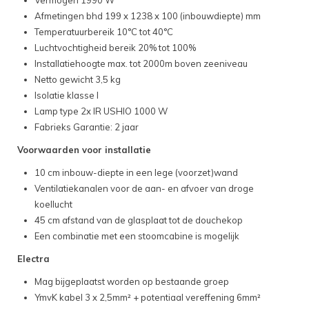
Vermogen 1990 W
Afmetingen bhd 199 x 1238 x 100 (inbouwdiepte) mm
Temperatuurbereik 10°C tot 40°C
Luchtvochtigheid bereik 20% tot 100%
Installatiehoogte max. tot 2000m boven zeeniveau
Netto gewicht 3,5 kg
Isolatie klasse I
Lamp type 2x IR USHIO 1000 W
Fabrieks Garantie: 2 jaar
Voorwaarden voor installatie
10 cm inbouw-diepte in een lege (voorzet)wand
Ventilatiekanalen voor de aan- en afvoer van droge
koellucht
45 cm afstand van de glasplaat tot de douchekop
Een combinatie met een stoomcabine is mogelijk
Electra
Mag bijgeplaatst worden op bestaande groep
YmvK kabel 3 x 2,5mm² + potentiaal vereffening 6mm²