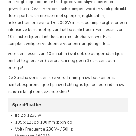
en dringt diep door in de huid: goed voor stijve spieren en
gewrichten. Deze therapeutische lampen worden vaak gebruikt
door sporters en mensen met spierpijn, rugklachten,
nekklachten en reuma. De 2000W infraroodlamp zorgt voor een
intensieve behandeling van het bovenlichaam. Een sessie van
10 minuten tijdens het douchen met de Sunshower Pure is
compleet veilig en voldoende voor een langdurig effect.
Voor een sessie van 10 minuten (wat ook de aangeraden tijd is
om het te gebruiken), verbruikt u nog geen 3 eurocent aan
energie!
De Sunshower is een luxe verschijning in uw badkamer, is
ruimtebesparend, geeft pijnverlichting, is tijdsbesparend en uw
lichaam krijgt een gezonde kleur!
Specificaties
IR: 2 x 1250 w
199 x 1238 x 100 mm (b x h x d)
Volt / Frequentie 230 V~ / 50Hz