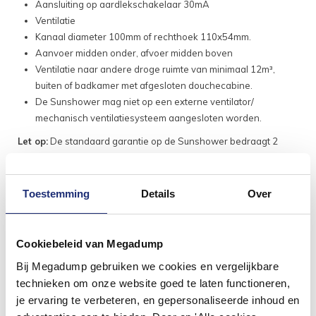
Aansluiting op aardlekschakelaar 30mA
Ventilatie
Kanaal diameter 100mm of rechthoek 110x54mm.
Aanvoer midden onder, afvoer midden boven
Ventilatie naar andere droge ruimte van minimaal 12m³,
buiten of badkamer met afgesloten douchecabine.
De Sunshower mag niet op een externe ventilator/
mechanisch ventilatiesysteem aangesloten worden.
Let op:
De standaard garantie op de Sunshower bedraagt 2
jaar. Wilt u uw Sunshower door een professional laten
installeren? Dan kunt u dit tegen een meerprijs laten doen,
neem
telefonisch of via mail contact met ons op
om het door te
Toestemming
Details
Over
geven! De garantie termijn op uw Sunshower wordt dan direct
verlengt van 2, naar 5 jaar.
Cookiebeleid van Megadump
Bij Megadump gebruiken we cookies en vergelijkbare
technieken om onze website goed te laten functioneren,
je ervaring te verbeteren, en gepersonaliseerde inhoud en