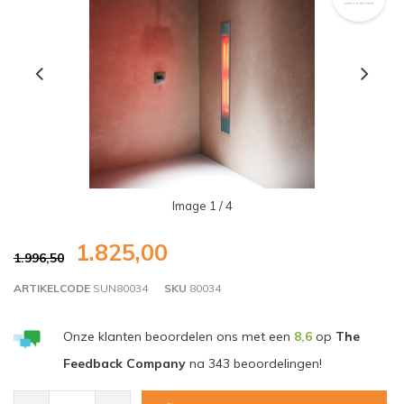
Image
1
/ 4
1.825,00
1.996,50
ARTIKELCODE
SUN80034
SKU
80034
Onze klanten beoordelen ons met een
8,6
op
The
Feedback Company
na
343
beoordelingen!