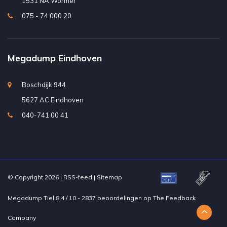
1531 NA Wormer
075 - 74 000 20
Megadump Eindhoven
Boschdijk 944
5627 AC Eindhoven
040-741 00 41
© Copyright 2026 |
RSS-feed
|
Sitemap
Megadump Tiel
8.4
/
10
-
2837
beoordelingen op
The Feedback
Company