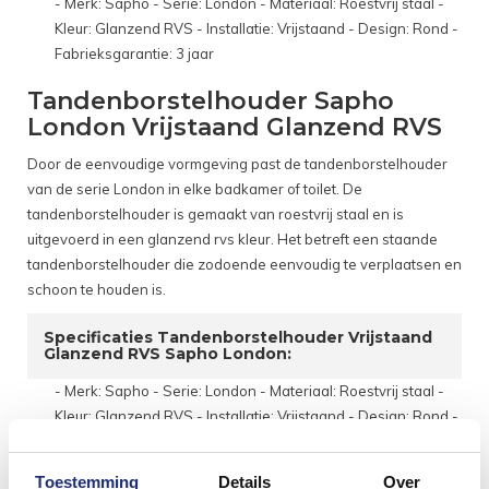
- Merk: Sapho - Serie: London - Materiaal: Roestvrij staal -
Kleur: Glanzend RVS - Installatie: Vrijstaand - Design: Rond -
Fabrieksgarantie: 3 jaar
Tandenborstelhouder Sapho
London Vrijstaand Glanzend RVS
Door de eenvoudige vormgeving past de tandenborstelhouder
van de serie London in elke badkamer of toilet. De
tandenborstelhouder is gemaakt van roestvrij staal en is
uitgevoerd in een glanzend rvs kleur. Het betreft een staande
tandenborstelhouder die zodoende eenvoudig te verplaatsen en
schoon te houden is.
Specificaties Tandenborstelhouder Vrijstaand
Glanzend RVS Sapho London:
- Merk: Sapho - Serie: London - Materiaal: Roestvrij staal -
Kleur: Glanzend RVS - Installatie: Vrijstaand - Design: Rond -
Fabrieksgarantie: 3 jaar
Toestemming
Details
Over
Tandenborstelhouder Sapho