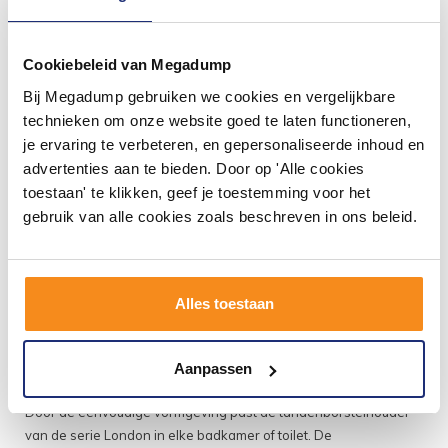
London Vrijstaand Glanzend RVS
Door de eenvoudige vormgeving past de tandenborstelhouder
Cookiebeleid van Megadump
van de serie London in elke badkamer of toilet. De
Bij Megadump gebruiken we cookies en vergelijkbare
tandenborstelhouder is gemaakt van roestvrij staal en is
technieken om onze website goed te laten functioneren,
uitgevoerd in een glanzend rvs kleur. Het betreft een staande
je ervaring te verbeteren, en gepersonaliseerde inhoud en
tandenborstelhouder die zodoende eenvoudig te verplaatsen en
advertenties aan te bieden. Door op 'Alle cookies
schoon te houden is.
toestaan' te klikken, geef je toestemming voor het
Specificaties Tandenborstelhouder Vrijstaand
gebruik van alle cookies zoals beschreven in ons beleid.
Glanzend RVS Sapho London:
- Merk: Sapho - Serie: London - Materiaal: Roestvrij staal -
Kleur: Glanzend RVS - Installatie: Vrijstaand - Design: Rond -
Alles toestaan
Fabrieksgarantie: 3 jaar
Tandenborstelhouder Sapho
Aanpassen
London Vrijstaand Glanzend RVS
Door de eenvoudige vormgeving past de tandenborstelhouder
van de serie London in elke badkamer of toilet. De