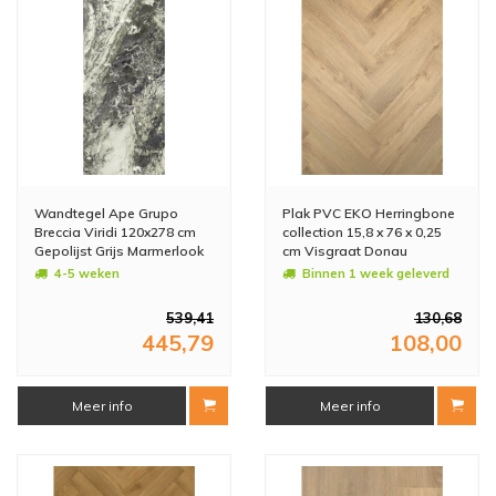
Wandtegel Ape Grupo
Plak PVC EKO Herringbone
Breccia Viridi 120x278 cm
collection 15,8 x 76 x 0,25
Gepolijst Grijs Marmerlook
cm Visgraat Donau
(Prijs per M2)
(Doosinhoud: 2,88 m2)
4-5 weken
Binnen 1 week geleverd
539,41
130,68
445,79
108,00
Meer info
Meer info