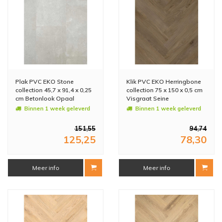
Plak PVC EKO Stone
Klik PVC EKO Herringbone
collection 45,7 x 91,4 x 0,25
collection 75 x 150 x 0,5 cm
cm Betonlook Opaal
Visgraat Seine
(Doosinhoud: 3,34 m2)
(Doosinhoud: 1,8 m2)
Binnen 1 week geleverd
Binnen 1 week geleverd
151,55
94,74
125,25
78,30
Meer info
Meer info