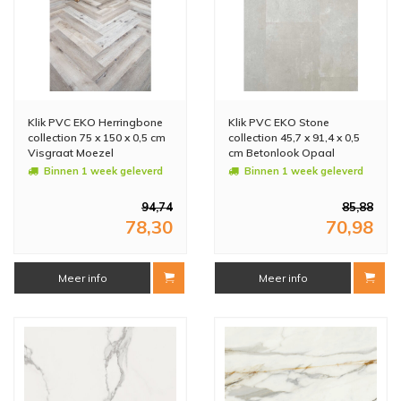
Klik PVC EKO Herringbone
Klik PVC EKO Stone
collection 75 x 150 x 0,5 cm
collection 45,7 x 91,4 x 0,5
Visgraat Moezel
cm Betonlook Opaal
(Doosinhoud: 1,8 m2)
(Doosinhoud: 1,67 m2)
Binnen 1 week geleverd
Binnen 1 week geleverd
94,74
85,88
78,30
70,98
Meer info
Meer info