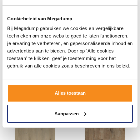
Cookiebeleid van Megadump
Bij Megadump gebruiken we cookies en vergelijkbare
Plak PVC EKO Herringbone
Plak PVC EKO Herringbone
collection 12,2 x 61 x 0,25
collection 15,8 x 76 x 0,25
technieken om onze website goed te laten functioneren,
cm Visgraat Maas
cm Visgraat Nijl
je ervaring te verbeteren, en gepersonaliseerde inhoud en
(Doosinhoud: 1,79 m2)
(Doosinhoud: 2,88 m2)
Binnen 1 week geleverd
Binnen 1 week geleverd
advertenties aan te bieden. Door op 'Alle cookies
toestaan' te klikken, geef je toestemming voor het
81,22
130,68
67,13
108,00
gebruik van alle cookies zoals beschreven in ons beleid.
Meer info
Meer info
Alles toestaan
Aanpassen