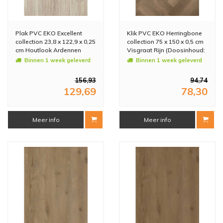
Plak PVC EKO Excellent
Klik PVC EKO Herringbone
collection 23,8 x 122,9 x 0,25
collection 75 x 150 x 0,5 cm
cm Houtlook Ardennen
Visgraat Rijn (Doosinhoud:
(Doosinhoud: 3,51 m2)
1,8 m2)
Binnen 1 week geleverd
Binnen 1 week geleverd
156,93
94,74
129,69
78,30
Meer info
Meer info