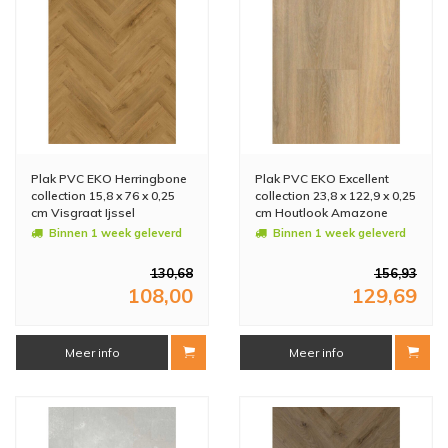
Plak PVC EKO Herringbone
Plak PVC EKO Excellent
collection 15,8 x 76 x 0,25
collection 23,8 x 122,9 x 0,25
cm Visgraat Ijssel
cm Houtlook Amazone
(Doosinhoud: 2,88 m2)
(Doosinhoud: 3,51 m2)
Binnen 1 week geleverd
Binnen 1 week geleverd
130,68
156,93
108,00
129,69
Meer info
Meer info