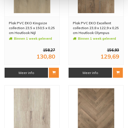
Plak PVC EKO Kingsize
Plak PVC EKO Excellent
collection 23,5 x 150,5 x 0,25
collection 23,8 x 122,9 x 0,25
cm Houtlook Nijl
cm Houtlook Olympus
(Doosinhoud: 3,54 m2)
(Doosinhoud: 3,51 m2)
Binnen 1 week geleverd
Binnen 1 week geleverd
158,27
156,93
130,80
129,69
Meer info
Meer info