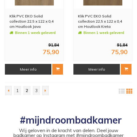
Klik PVC EKO Solid
Klik PVC EKO Solid
collection 22,5 x 122 x 0,4
collection 22,5 x 122 x 0,4
cm Houtlook Java
cm Houtlook Kreta
(Doosinhoud: 2,2 m2)
(Doosinhoud: 2,2 m2)
Binnen 1 week geleverd
Binnen 1 week geleverd
91,84
91,84
75,90
75,90
Meer info
Meer info
1
2
3
#mijndroombadkamer
Wij geloven in de kracht van delen. Deel jouw
badkamer op Instagram met #mijndroombadkamer