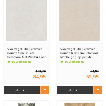
Vloertegel Cifre Ceramica
Vloertegel Cifre Ceramica
Borneo 120x120 cm
Borneo 60x60 cm Betonlook
Betonlook Mat Wit (Prijs per
Mat Beige (Prijs per M2)
M2)
10 Werkdagen
10 Werkdagen
102,79
64,07
84,95
52,95
Meer info
Meer info