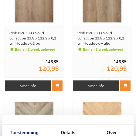
Plak PVC EKO Solid
Plak PVC EKO Solid
collection 23,8 x 122,9 x 0,2
collection 23,8 x 122,9 x 0,2
cm Houtlook Elba
cm Houtlook Malta
(Doosinhoud: 4,1 m2)
(Doosinhoud: 4,1 m2)
Binnen 1 week geleverd
Binnen 1 week geleverd
146,35
146,35
120,95
120,95
Meer info
Meer info
Toestemming
Details
Over