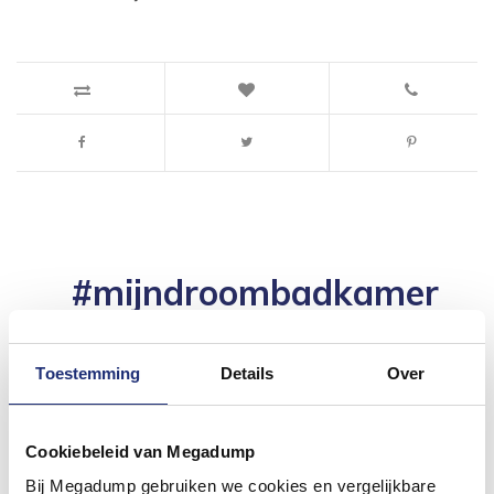
#mijndroombadkamer
Wij geloven in de kracht van delen. Deel jouw
badkamer op Instagram met #mijndroombadkamer
en tag @megadumpnl. Samen bouwen we een
Toestemming
Details
Over
inspirerende omgeving vol met unieke
badkamerstijlen. Doe je mee?
Cookiebeleid van Megadump
Bij Megadump gebruiken we cookies en vergelijkbare