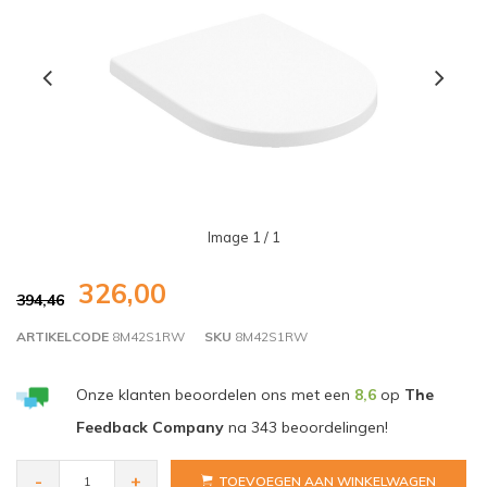
Image
1
/ 1
326,00
394,46
ARTIKELCODE
8M42S1RW
SKU
8M42S1RW
Onze klanten beoordelen ons met een
8,6
op
The
Feedback Company
na
343
beoordelingen!
-
+
TOEVOEGEN AAN WINKELWAGEN