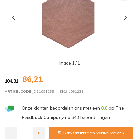
Image
1
/ 1
86,21
104,31
ARTIKELCODE
JOS1981235
SKU
1981235
Onze klanten beoordelen ons met een
8,6
op
The
Feedback Company
na
343
beoordelingen!
-
+
TOEVOEGEN AAN WINKELWAGEN