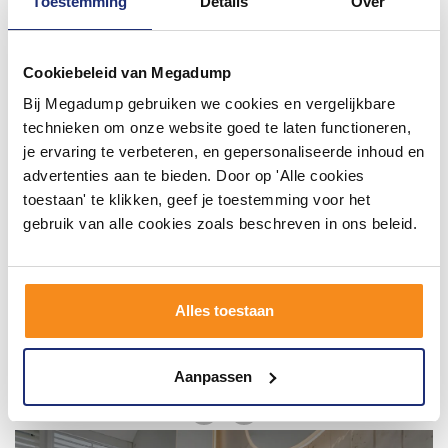
Toestemming
Details
Over
#mijndroombadkamer
Wij geloven in de kracht van delen. Deel jouw
Cookiebeleid van Megadump
badkamer op Instagram met #mijndroombadkamer
Bij Megadump gebruiken we cookies en vergelijkbare
en tag @megadumpnl. Samen bouwen we een
inspirerende omgeving vol met unieke
technieken om onze website goed te laten functioneren,
badkamerstijlen. Doe je mee?
je ervaring te verbeteren, en gepersonaliseerde inhoud en
advertenties aan te bieden. Door op 'Alle cookies
toestaan' te klikken, geef je toestemming voor het
gebruik van alle cookies zoals beschreven in ons beleid.
Alles toestaan
Aanpassen