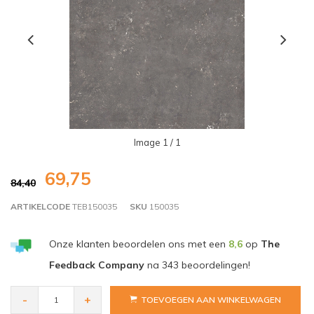
Image
1
/ 1
69,75
84,40
ARTIKELCODE
TEB150035
SKU
150035
Onze klanten beoordelen ons met een
8,6
op
The
Feedback Company
na
343
beoordelingen!
-
+
TOEVOEGEN AAN WINKELWAGEN