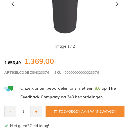
Image
1
/ 2
1.369,00
1.656,49
ARTIKELCODE
ZEN023376
SKU
400000000000023376
Onze klanten beoordelen ons met een
8,6
op
The
Feedback Company
na
343
beoordelingen!
-
+
TOEVOEGEN AAN WINKELWAGEN
Gratis bezorgen v.a. € 150,- (NL)