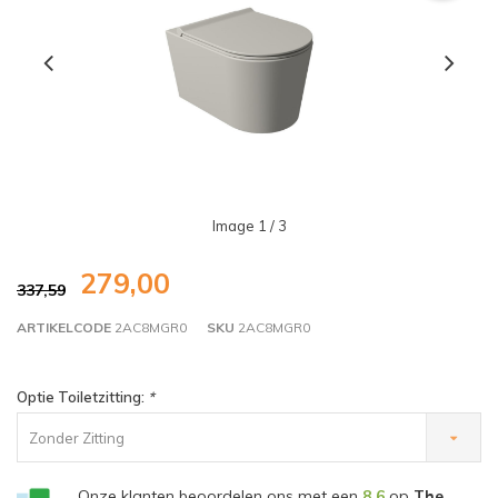
Image
1
/ 3
279,00
337,59
ARTIKELCODE
2AC8MGR0
SKU
2AC8MGR0
Optie Toiletzitting:
*
Zonder Zitting
Onze klanten beoordelen ons met een
8,6
op
The