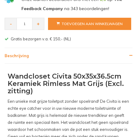
Feedback Company
na
343
beoordelingen!
-
+
TOEVOEGEN AAN WINKELWAGEN
Gratis bezorgen v.a. € 150,- (NL)
Beschrijving
Wandcloset Civita 50x35x36.5cm
Keramiek Rimless Mat Grijs (Excl.
zitting)
Een unieke mat grijze toiletpot zonder spoelrand! De Civita is een
echte eye catcher voor in uw nieuwe moderne toiletruimte of
badkamer. Mat grijs is helemaal de nieuwe trendkleur en geeft
de ruimte een speciaal item. Het wandcloset het geen spoelrand
waardoor het schoonmaken van de pot een stuk eenvoudiger is.
Geen vuil en bacteriën meer die zich onder de rand kunnen