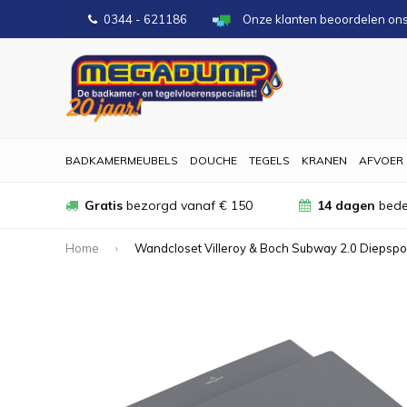
0344 - 621186
Onze klanten beoordelen on
BADKAMERMEUBELS
DOUCHE
TEGELS
KRANEN
AFVOER
Gratis
bezorgd vanaf € 150
14 dagen
bede
Home
Wandcloset Villeroy & Boch Subway 2.0 Diepspo