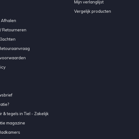
Mijn verlanglijst
Vergelijk producten
 Afhalen
/ Retourneren
Klachten
 Retouraanvraag
voorwaarden
icy
sbrief
atie?
 & tegels in Tiel - Zakelijk
atie magazine
Badkamers