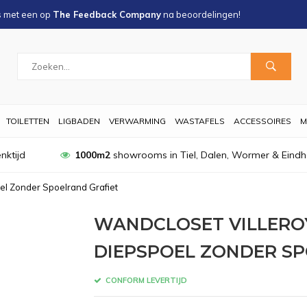
s met een
op
The Feedback Company
na
beoordelingen!
TOILETTEN
LIGBADEN
VERWARMING
WASTAFELS
ACCESSOIRES
M
nktijd
1000m2
showrooms in Tiel, Dalen, Wormer & Eind
el Zonder Spoelrand Grafiet
WANDCLOSET VILLEROY
DIEPSPOEL ZONDER SP
CONFORM LEVERTIJD