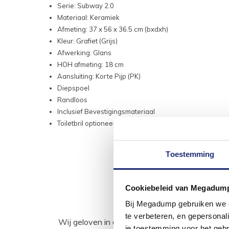
Serie: Subway 2.0
Materiaal: Keramiek
Afmeting: 37 x 56 x 36.5 cm (bxdxh)
Kleur: Grafiet (Grijs)
Afwerking: Glans
HOH afmeting: 18 cm
Aansluiting: Korte Pijp (PK)
Diepspoel
Randloos
Inclusief Bevestigingsmateriaal
Toiletbril optioneel bij te bestellen onderaan de pagina
Toestemming
Cookiebeleid van Megadum
Bij Megadump gebruiken we co
te verbeteren, en gepersonali
Wij geloven in de kracht van delen. Deel j
je toestemming voor het gebr