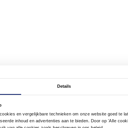
Details
p
#mijndroombadkamer
okies en vergelijkbare technieken om onze website goed te late
seerde inhoud en advertenties aan te bieden. Door op 'Alle cooki
ouw badkamer op Instagram met #mijndroombadkamer en tag @m
uik van alle cookies zoals beschreven in ons beleid.