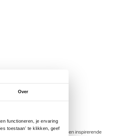
Over
n functioneren, je ervaring
es toestaan' te klikken, geef
egadumpnl. Samen bouwen we een inspirerende