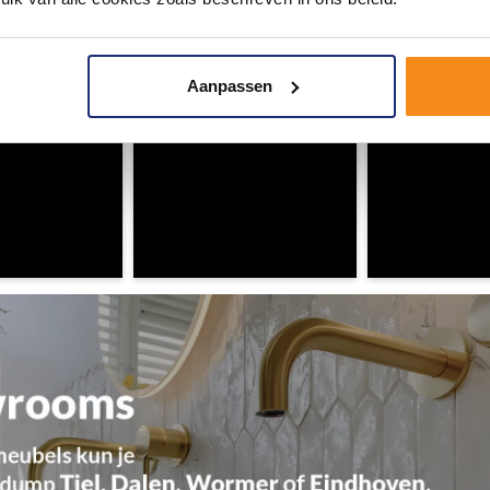
omgeving vol met unieke badkamerstijlen. Doe je mee?
Aanpassen