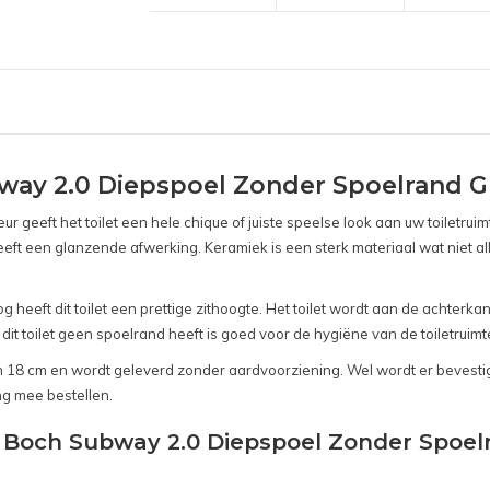
way 2.0 Diepspoel Zonder Spoelrand Gr
leur geeft het toilet een hele chique of juiste speelse look aan uw toiletru
eeft een glanzende afwerking. Keramiek is een sterk materiaal wat niet a
heeft dit toilet een prettige zithoogte. Het toilet wordt aan de achterkan
 dit toilet geen spoelrand heeft is goed voor de hygiëne van de toiletruimt
an 18 cm en wordt geleverd zonder aardvoorziening. Wel wordt er bevesti
ng mee bestellen.
& Boch Subway 2.0 Diepspoel Zonder Spoelr