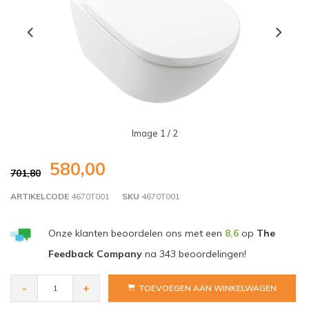
Image
1
/ 2
580,00
701,80
ARTIKELCODE
4670T001
SKU
4670T001
Onze klanten beoordelen ons met een
8,6
op
The
Feedback Company
na
343
beoordelingen!
-
+
TOEVOEGEN AAN WINKELWAGEN