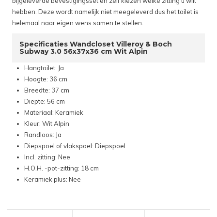
bijgeleverde bevestigingsset en zelf kiezen welke zitting u wilt
hebben. Deze wordt namelijk niet meegeleverd dus het toilet is
helemaal naar eigen wens samen te stellen.
Specificaties Wandcloset Villeroy & Boch
Subway 3.0 56x37x36 cm Wit Alpin
Hangtoilet: Ja
Hoogte: 36 cm
Breedte: 37 cm
Diepte: 56 cm
Materiaal: Keramiek
Kleur: Wit Alpin
Randloos: Ja
Diepspoel of vlakspoel: Diepspoel
Incl. zitting: Nee
H.O.H. -pot-zitting: 18 cm
Keramiek plus: Nee