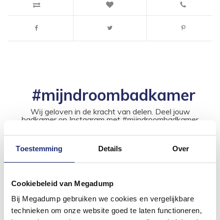
#mijndroombadkamer
Wij geloven in de kracht van delen. Deel jouw
badkamer op Instagram met #mijndroombadkamer
en tag @megadumpnl. Samen bouwen we een
inspirerende omgeving vol met unieke
badkamerstijlen. Doe je mee?
Toestemming
Details
Over
Cookiebeleid van Megadump
Bij Megadump gebruiken we cookies en vergelijkbare
technieken om onze website goed te laten functioneren,