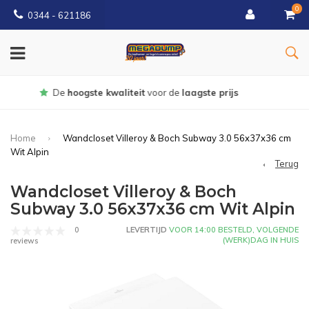
0
0344 - 621186
Gratis
bezorgd vanaf € 150
Home
Wandcloset Villeroy & Boch Subway 3.0 56x37x36 cm
Wit Alpin
Terug
Wandcloset Villeroy & Boch
Subway 3.0 56x37x36 cm Wit Alpin
0
LEVERTIJD
VOOR 14:00 BESTELD, VOLGENDE
(WERK)DAG IN HUIS
reviews