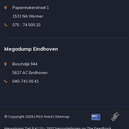
Papiermakerstraat 1
1531 NA Wormer
075 - 74 000 20
Megadump Eindhoven
Boschdijk 944
5627 AC Eindhoven
040-741 00 41
© Copyright 2026 |
RSS-feed
|
Sitemap
Megadump Tiel
8.4
/
10
-
2837
beoordelingen op
The Feedback