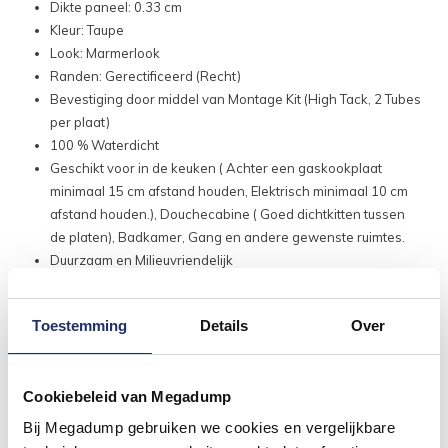
Dikte paneel: 0.33 cm
Kleur: Taupe
Look: Marmerlook
Randen: Gerectificeerd (Recht)
Bevestiging door middel van Montage Kit (High Tack, 2 Tubes
per plaat)
100 % Waterdicht
Geschikt voor in de keuken ( Achter een gaskookplaat
minimaal 15 cm afstand houden, Elektrisch minimaal 10 cm
afstand houden.), Douchecabine ( Goed dichtkitten tussen
de platen), Badkamer, Gang en andere gewenste ruimtes.
Duurzaam en Milieuvriendelijk
Hygiënisch
Houdt geen kalk vast
Toestemming
Details
Over
Kras en Stootbestendig
Zet niet uit en krimpt niet
Cookiebeleid van Megadump
Bij Megadump gebruiken we cookies en vergelijkbare