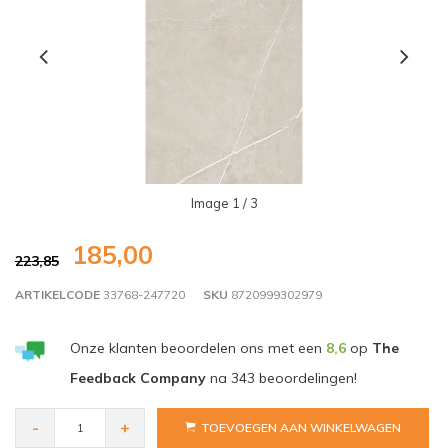
Image
1
/ 3
185,00
223,85
ARTIKELCODE
33768-247720
SKU
8720999302979
Onze klanten beoordelen ons met een
8,6
op
The
Feedback Company
na
343
beoordelingen!
-
+
TOEVOEGEN AAN WINKELWAGEN