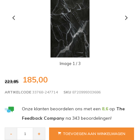
Image
1
/ 3
185,00
223,85
ARTIKELCODE
33768-247714
SKU
8720999303686
Onze klanten beoordelen ons met een
8,6
op
The
Feedback Company
na
343
beoordelingen!
-
+
TOEVOEGEN AAN WINKELWAGEN