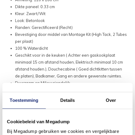
Dikte paneel: 0.33 cm
Kleur: Zwart/Wit
Look: Betonlook
Randen: Gerectificeerd (Recht)
Bevestiging door middel van Montage Kit (High Tack, 2 Tubes
per plaat)
100 % Waterdicht
Geschikt voor in de keuken ( Achter een gaskookplaat
minimaal 15 cm afstand houden, Elektrisch minimaal 10 cm
afstand houden.), Douchecabine ( Goed dichtkitten tussen
de platen), Badkamer, Gang en andere gewenste ruimtes.
Duurzaam en Milieuvriendelijk
Hygiënisch
Houdt geen kalk vast
Toestemming
Details
Over
Kras en Stootbestendig
Zet niet uit en krimpt niet
Cookiebeleid van Megadump
Bij Megadump gebruiken we cookies en vergelijkbare