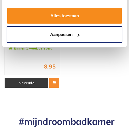
Alles toestaan
Montagelijm Isodeco Voor
Aanpassen
Marmer En Natuursteen
Platen 290 ML
Binnen 1 week geleverd
8,95
Meer info
#mijndroombadkamer