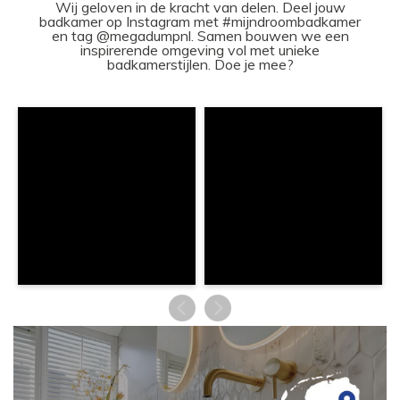
Wij geloven in de kracht van delen. Deel jouw
badkamer op Instagram met #mijndroombadkamer
en tag @megadumpnl. Samen bouwen we een
inspirerende omgeving vol met unieke
badkamerstijlen. Doe je mee?