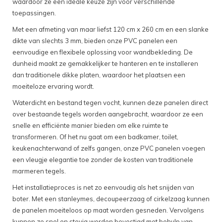
waardoor ze een ideale keuze zijn voor verschillende
toepassingen.
Met een afmeting van maar liefst 120 cm x 260 cm en een slanke
dikte van slechts 3 mm, bieden onze PVC panelen een
eenvoudige en flexibele oplossing voor wandbekleding. De
dunheid maakt ze gemakkelijker te hanteren en te installeren
dan traditionele dikke platen, waardoor het plaatsen een
moeiteloze ervaring wordt.
Waterdicht en bestand tegen vocht, kunnen deze panelen direct
over bestaande tegels worden aangebracht, waardoor ze een
snelle en efficiënte manier bieden om elke ruimte te
transformeren. Of het nu gaat om een badkamer, toilet,
keukenachterwand of zelfs gangen, onze PVC panelen voegen
een vleugje elegantie toe zonder de kosten van traditionele
marmeren tegels.
Het installatieproces is net zo eenvoudig als het snijden van
boter. Met een stanleymes, decoupeerzaag of cirkelzaag kunnen
de panelen moeiteloos op maat worden gesneden. Vervolgens
kunnen ze snel en stevig worden bevestigd met behulp van