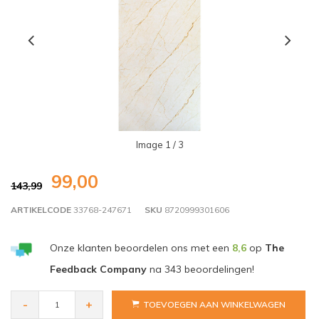
Image
1
/ 3
99,00
143,99
ARTIKELCODE
33768-247671
SKU
8720999301606
Onze klanten beoordelen ons met een
8,6
op
The
Feedback Company
na
343
beoordelingen!
-
+
TOEVOEGEN AAN WINKELWAGEN