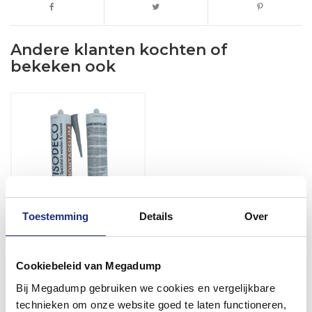
Andere klanten kochten of
bekeken ook
Toestemming
Details
Over
Montagelijm Isodeco Voor
Marmer En Natuursteen
Cookiebeleid van Megadump
Platen 290 ML
Binnen 1 week geleverd
Bij Megadump gebruiken we cookies en vergelijkbare
technieken om onze website goed te laten functioneren,