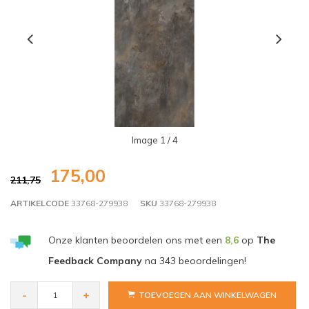
Image
1
/ 4
175,00
211,75
ARTIKELCODE
33768-279938
SKU
33768-279938
Onze klanten beoordelen ons met een
8,6
op
The
Feedback Company
na
343
beoordelingen!
-
+
TOEVOEGEN AAN WINKELWAGEN