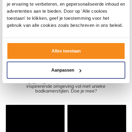
je ervaring te verbeteren, en gepersonaliseerde inhoud en
8,95
advertenties aan te bieden. Door op 'Alle cookies
toestaan' te klikken, geef je toestemming voor het
Meer info
gebruik van alle cookies zoals beschreven in ons beleid.
Alles toestaan
#mijndroombadkamer
Aanpassen
Wij geloven in de kracht van delen. Deel jouw
badkamer op Instagram met #mijndroombadkamer
en tag @megadumpnl. Samen bouwen we een
inspirerende omgeving vol met unieke
badkamerstijlen. Doe je mee?