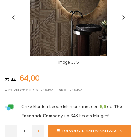
Image
1
/ 5
64,00
77,44
ARTIKELCODE
JOS1746494
SKU
1746494
Onze klanten beoordelen ons met een
8,6
op
The
Feedback Company
na
343
beoordelingen!
-
+
TOEVOEGEN AAN WINKELWAGEN