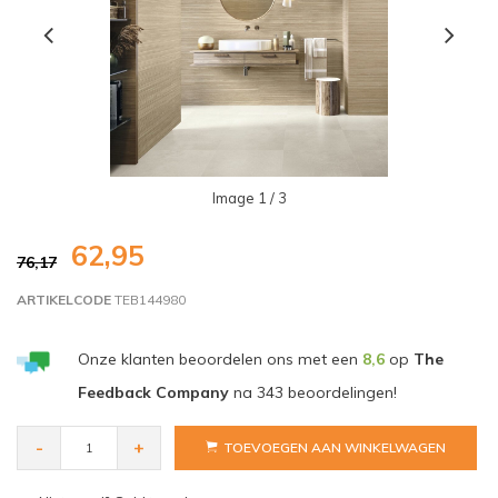
Image
1
/ 3
62,95
76,17
ARTIKELCODE
TEB144980
Onze klanten beoordelen ons met een
8,6
op
The
Feedback Company
na
343
beoordelingen!
-
+
TOEVOEGEN AAN WINKELWAGEN