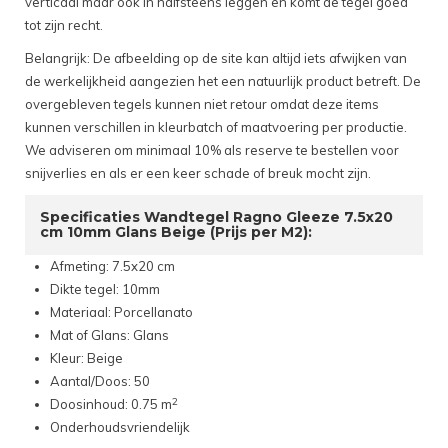
verticaal maar ook in halfsteens leggen en komt de tegel goed
tot zijn recht.
Belangrijk: De afbeelding op de site kan altijd iets afwijken van
de werkelijkheid aangezien het een natuurlijk product betreft. De
overgebleven tegels kunnen niet retour omdat deze items
kunnen verschillen in kleurbatch of maatvoering per productie.
We adviseren om minimaal 10% als reserve te bestellen voor
snijverlies en als er een keer schade of breuk mocht zijn.
Specificaties Wandtegel Ragno Gleeze 7.5x20
cm 10mm Glans Beige (Prijs per M2):
Afmeting: 7.5x20 cm
Dikte tegel: 10mm
Materiaal: Porcellanato
Mat of Glans: Glans
Kleur: Beige
Aantal/Doos: 50
2
Doosinhoud: 0.75 m
Onderhoudsvriendelijk