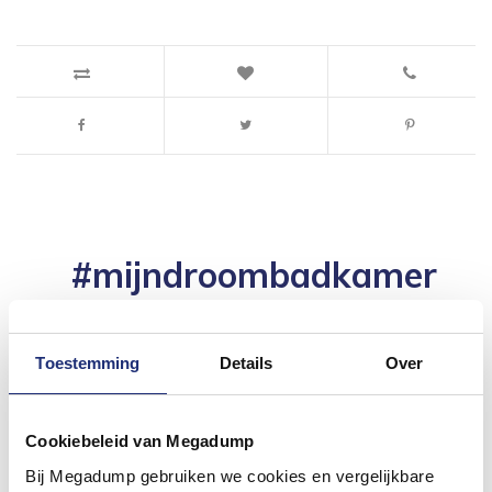
#mijndroombadkamer
Wij geloven in de kracht van delen. Deel jouw
badkamer op Instagram met #mijndroombadkamer
en tag @megadumpnl. Samen bouwen we een
Toestemming
Details
Over
inspirerende omgeving vol met unieke
badkamerstijlen. Doe je mee?
Cookiebeleid van Megadump
Bij Megadump gebruiken we cookies en vergelijkbare