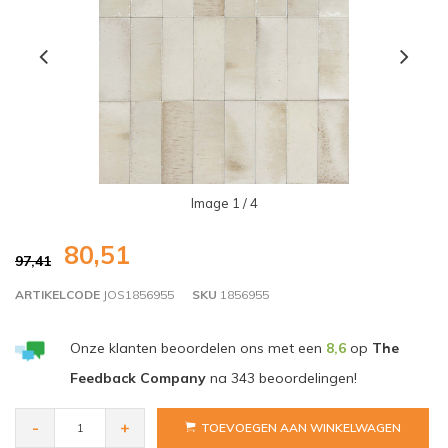
Image
1
/ 4
80,51
97,41
ARTIKELCODE
JOS1856955
SKU
1856955
Onze klanten beoordelen ons met een
8,6
op
The
Feedback Company
na
343
beoordelingen!
-
+
TOEVOEGEN AAN WINKELWAGEN