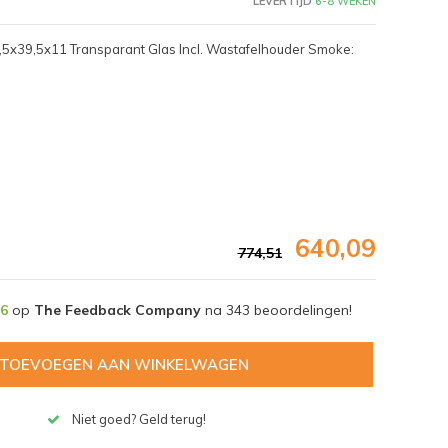
LEVERTIJD
6-8 WEKEN
,5x39,5x11 Transparant Glas Incl. Wastafelhouder Smoke:
640,09
774,51
,6
op
The Feedback Company
na
343
beoordelingen!
Afbeelding vergroten
TOEVOEGEN AAN WINKELWAGEN
Niet goed? Geld terug!