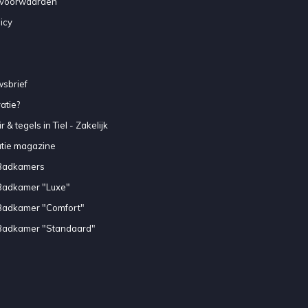
voorwaarden
icy
sbrief
atie?
 & tegels in Tiel - Zakelijk
atie magazine
Badkamers
Badkamer "Luxe"
Badkamer "Comfort"
Badkamer "Standaard"