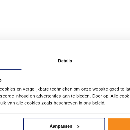
#mijndroombadkamer
Details
ouw badkamer op Instagram met #mijndroombadkamer en tag @m
omgeving vol met unieke badkamerstijlen. Doe je mee?
p
okies en vergelijkbare technieken om onze website goed te late
seerde inhoud en advertenties aan te bieden. Door op 'Alle cooki
uik van alle cookies zoals beschreven in ons beleid.
Aanpassen