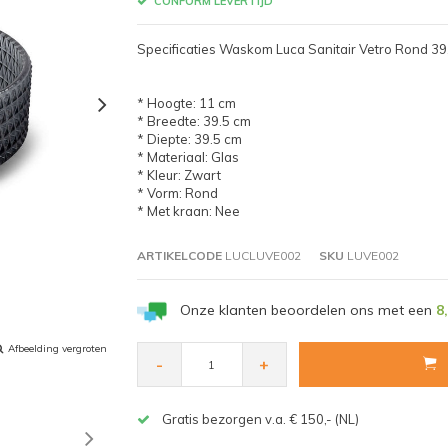
CONFORM LEVERTIJD
Specificaties Waskom Luca Sanitair Vetro Rond 39
* Hoogte: 11 cm
* Breedte: 39.5 cm
* Diepte: 39.5 cm
* Materiaal: Glas
* Kleur: Zwart
* Vorm: Rond
* Met kraan: Nee
ARTIKELCODE
LUCLUVE002
SKU
LUVE002
Onze klanten beoordelen ons met een
8
Afbeelding vergroten
-
+
Gratis bezorgen v.a. € 150,- (NL)