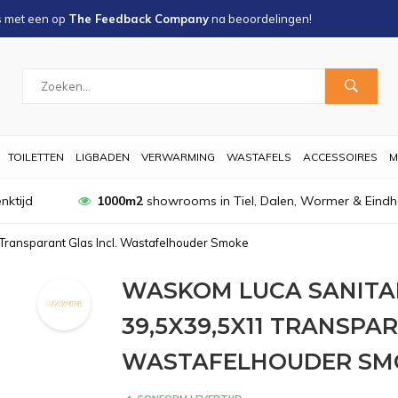
s met een
op
The Feedback Company
na
beoordelingen!
TOILETTEN
LIGBADEN
VERWARMING
WASTAFELS
ACCESSOIRES
M
nktijd
1000m2
showrooms in Tiel, Dalen, Wormer & Eind
Transparant Glas Incl. Wastafelhouder Smoke
WASKOM LUCA SANITA
39,5X39,5X11 TRANSPAR
WASTAFELHOUDER SM