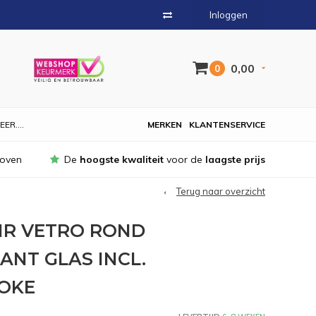
Inloggen
0,00
0
EER....
MERKEN
KLANTENSERVICE
hoven
De
hoogste kwaliteit
voor de
laagste prijs
Terug naar overzicht
IR VETRO ROND
ANT GLAS INCL.
OKE