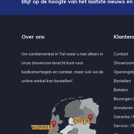
Blijf op de hoogte van het laatste nieuws en
Over ons
Klanten
Uw sanitairwinkel in Tiel waar u niet alleen in
Contact
onze showroom terecht kunt voor
Showroom
badkamertegels en sanitair, maar ook via de
Openingsti
online winkel kan bestellen!
Bestellen
Betalen
Bezorgen /
Annuleren 
Garantie / 
Service- /