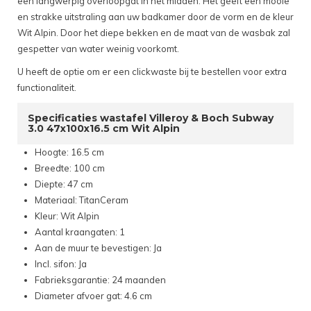
een langwerpig overloopgat in het midden. Het geeft een mooie
en strakke uitstraling aan uw badkamer door de vorm en de kleur
Wit Alpin. Door het diepe bekken en de maat van de wasbak zal
gespetter van water weinig voorkomt.
U heeft de optie om er een clickwaste bij te bestellen voor extra
functionaliteit.
Specificaties wastafel Villeroy & Boch Subway
3.0 47x100x16.5 cm Wit Alpin
Hoogte: 16.5 cm
Breedte: 100 cm
Diepte: 47 cm
Materiaal: TitanCeram
Kleur: Wit Alpin
Aantal kraangaten: 1
Aan de muur te bevestigen: Ja
Incl. sifon: Ja
Fabrieksgarantie: 24 maanden
Diameter afvoer gat: 4.6 cm