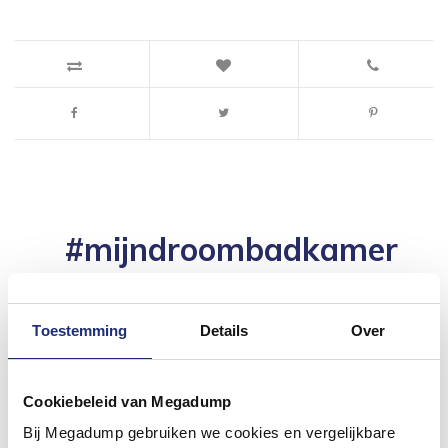
#mijndroombadkamer
Wij geloven in de kracht van delen. Deel jouw
badkamer op Instagram met #mijndroombadkamer
en tag @megadumpnl. Samen bouwen we een
inspirerende omgeving vol met unieke
Toestemming
Details
Over
badkamerstijlen. Doe je mee?
Cookiebeleid van Megadump
Bij Megadump gebruiken we cookies en vergelijkbare