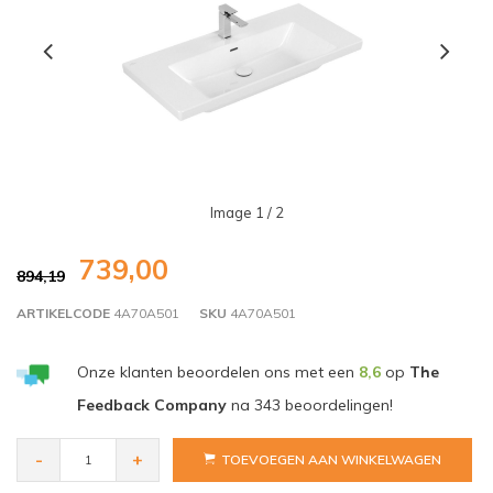
Image
1
/ 2
739,00
894,19
ARTIKELCODE
4A70A501
SKU
4A70A501
Onze klanten beoordelen ons met een
8,6
op
The
Feedback Company
na
343
beoordelingen!
-
+
TOEVOEGEN AAN WINKELWAGEN