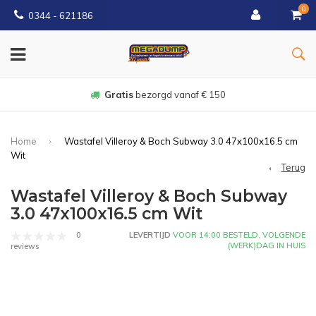
0
0344 - 621186
150
14 dagen
bedenktijd
Home
Wastafel Villeroy & Boch Subway 3.0 47x100x16.5 cm
Wit
Terug
Wastafel Villeroy & Boch Subway
3.0 47x100x16.5 cm Wit
0
LEVERTIJD
VOOR 14:00 BESTELD, VOLGENDE
(WERK)DAG IN HUIS
reviews