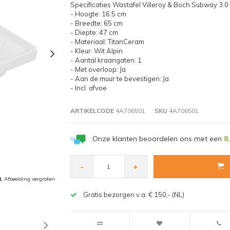
Specificaties Wastafel Villeroy & Boch Subway 3.0
- Hoogte: 16.5 cm
- Breedte: 65 cm
- Diepte: 47 cm
- Materiaal: TitanCeram
- Kleur: Wit Alpin
- Aantal kraangaten: 1
- Met overloop: Ja
- Aan de muur te bevestigen: Ja
- Incl. afvoe
ARTIKELCODE
4A706501
SKU
4A706501
Onze klanten beoordelen ons met een
8
-
+
Afbeelding vergroten
Gratis bezorgen v.a. € 150,- (NL)