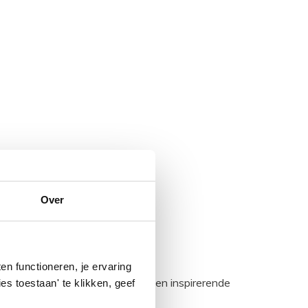
Over
n functioneren, je ervaring
egadumpnl. Samen bouwen we een inspirerende
es toestaan' te klikken, geef