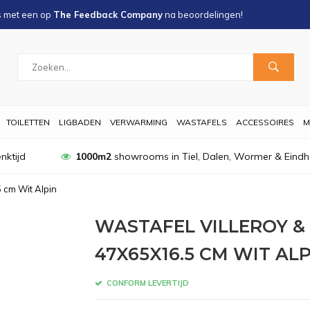
s met een
op
The Feedback Company
na
beoordelingen!
TOILETTEN
LIGBADEN
VERWARMING
WASTAFELS
ACCESSOIRES
M
nktijd
1000m2
showrooms in Tiel, Dalen, Wormer & Eind
 cm Wit Alpin
WASTAFEL VILLEROY &
47X65X16.5 CM WIT ALP
CONFORM LEVERTIJD