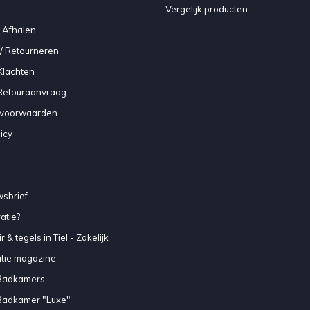
Vergelijk producten
 Afhalen
/ Retourneren
Klachten
 Retouraanvraag
voorwaarden
icy
sbrief
atie?
 & tegels in Tiel - Zakelijk
atie magazine
Badkamers
Badkamer "Luxe"