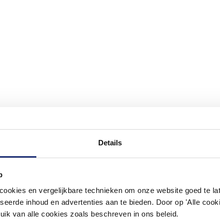
Details
p
#mijndroombadkamer
okies en vergelijkbare technieken om onze website goed te late
ouw badkamer op Instagram met #mijndroombadkamer en tag @m
seerde inhoud en advertenties aan te bieden. Door op 'Alle cooki
omgeving vol met unieke badkamerstijlen. Doe je mee?
uik van alle cookies zoals beschreven in ons beleid.