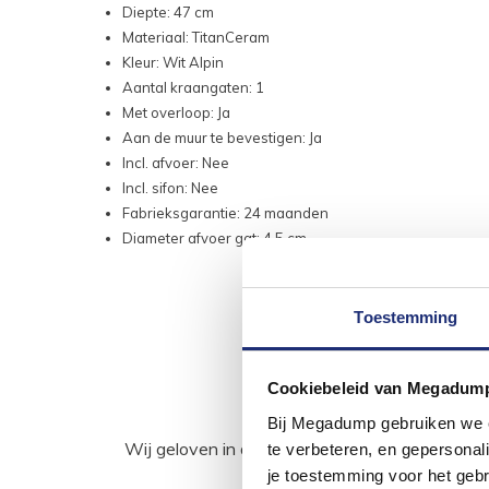
Diepte: 47 cm
Materiaal: TitanCeram
Kleur: Wit Alpin
Aantal kraangaten: 1
Met overloop: Ja
Aan de muur te bevestigen: Ja
Incl. afvoer: Nee
Incl. sifon: Nee
Fabrieksgarantie: 24 maanden
Diameter afvoer gat: 4.5 cm
Toestemming
Cookiebeleid van Megadum
Bij Megadump gebruiken we co
Wij geloven in de kracht van delen. Deel j
te verbeteren, en gepersonali
je toestemming voor het gebr