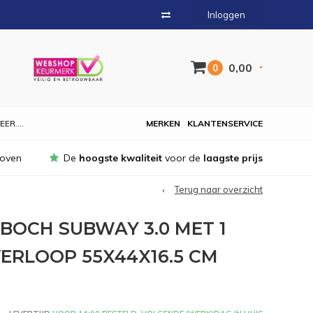
Inloggen
0,00
0
EER....
MERKEN
KLANTENSERVICE
hoven
De
hoogste kwaliteit
voor de
laagste prijs
Terug naar overzicht
BOCH SUBWAY 3.0 MET 1
RLOOP 55X44X16.5 CM