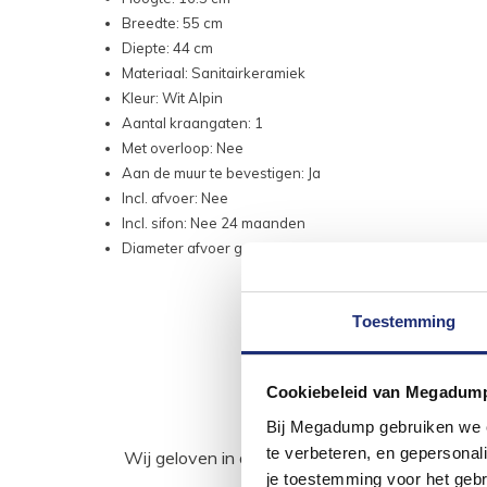
Breedte: 55 cm
Diepte: 44 cm
Materiaal: Sanitairkeramiek
Kleur: Wit Alpin
Aantal kraangaten: 1
Met overloop: Nee
Aan de muur te bevestigen: Ja
Incl. afvoer: Nee
Incl. sifon: Nee 24 maanden
Diameter afvoer gat: 4.5 cm
Toestemming
Cookiebeleid van Megadum
Bij Megadump gebruiken we co
te verbeteren, en gepersonali
Wij geloven in de kracht van delen. Deel j
je toestemming voor het gebr