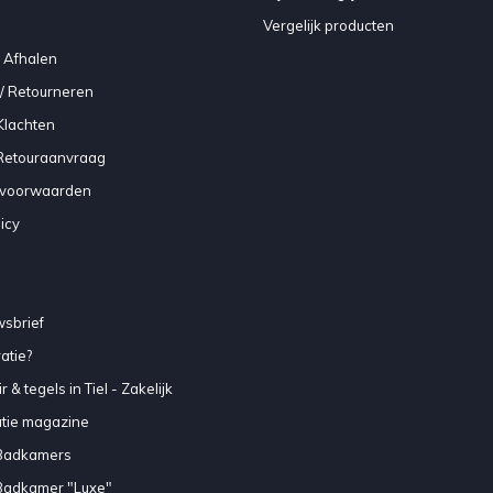
Vergelijk producten
 Afhalen
/ Retourneren
Klachten
 Retouraanvraag
voorwaarden
icy
sbrief
atie?
 & tegels in Tiel - Zakelijk
atie magazine
Badkamers
Badkamer "Luxe"