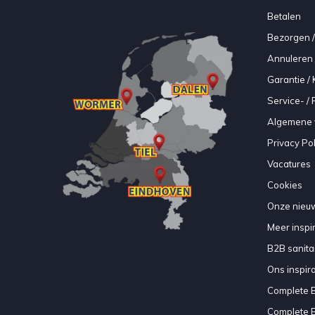
Betalen
Bezorgen /
Annuleren 
Garantie / 
Service- /
Algemene 
Privacy Pol
Vacatures
Cookies
Onze nieuw
Meer inspir
B2B sanitair
Ons inspir
Complete 
Complete 