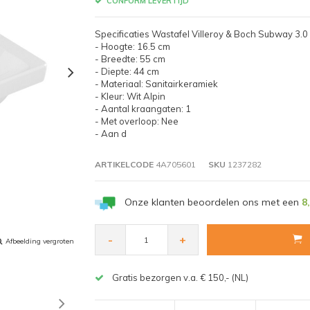
CONFORM LEVERTIJD
Specificaties Wastafel Villeroy & Boch Subway 3.
- Hoogte: 16.5 cm
- Breedte: 55 cm
- Diepte: 44 cm
- Materiaal: Sanitairkeramiek
- Kleur: Wit Alpin
- Aantal kraangaten: 1
- Met overloop: Nee
- Aan d
ARTIKELCODE
4A705601
SKU
1237282
Onze klanten beoordelen ons met een
8
-
+
Afbeelding vergroten
Gratis bezorgen v.a. € 150,- (NL)