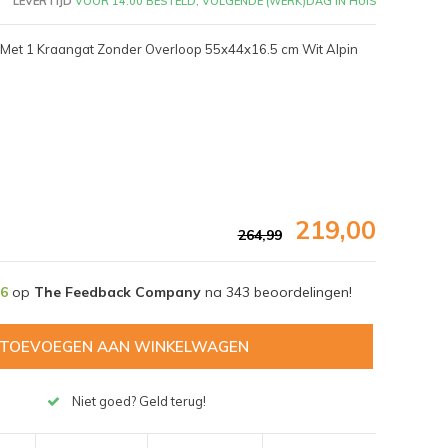
LEVERTIJD
VOOR 14:00 BESTELD, VOLGENDE (WERK)DAG IN HUIS
0 Met 1 Kraangat Zonder Overloop 55x44x16.5 cm Wit Alpin
219,00
264,99
,6
op
The Feedback Company
na
343
beoordelingen!
TOEVOEGEN AAN WINKELWAGEN
Afbeelding vergroten
Niet goed? Geld terug!