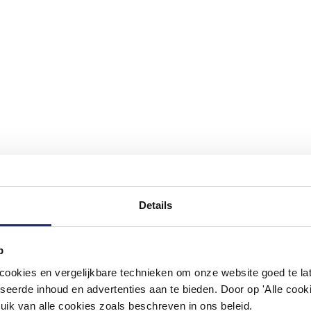
Details
p
#mijndroombadkamer
okies en vergelijkbare technieken om onze website goed te late
seerde inhoud en advertenties aan te bieden. Door op 'Alle cooki
ouw badkamer op Instagram met #mijndroombadkamer en tag @m
omgeving vol met unieke badkamerstijlen. Doe je mee?
uik van alle cookies zoals beschreven in ons beleid.