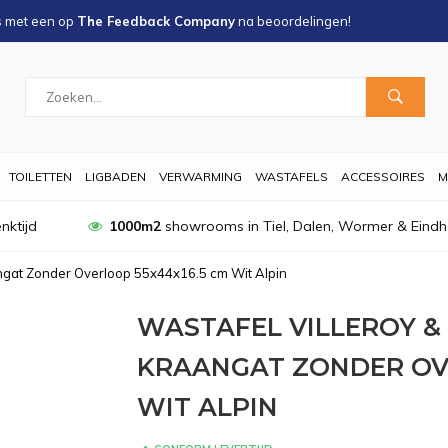
s met een
op
The Feedback Company
na
beoordelingen!
TOILETTEN
LIGBADEN
VERWARMING
WASTAFELS
ACCESSOIRES
M
nktijd
1000m2
showrooms in Tiel, Dalen, Wormer & Eind
angat Zonder Overloop 55x44x16.5 cm Wit Alpin
WASTAFEL VILLEROY & 
KRAANGAT ZONDER OVE
WIT ALPIN