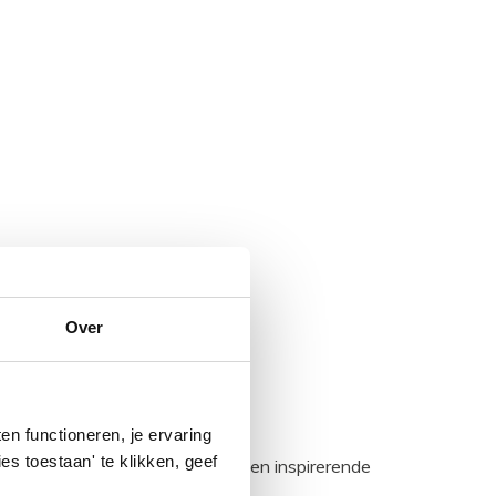
Over
n functioneren, je ervaring
es toestaan' te klikken, geef
egadumpnl. Samen bouwen we een inspirerende