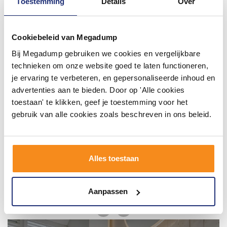
Toestemming
Details
Over
#mijndroombadkamer
Cookiebeleid van Megadump
Wij geloven in de kracht van delen. Deel jouw
badkamer op Instagram met #mijndroombadkamer
Bij Megadump gebruiken we cookies en vergelijkbare
en tag @megadumpnl. Samen bouwen we een
inspirerende omgeving vol met unieke
technieken om onze website goed te laten functioneren,
badkamerstijlen. Doe je mee?
je ervaring te verbeteren, en gepersonaliseerde inhoud en
advertenties aan te bieden. Door op 'Alle cookies
toestaan' te klikken, geef je toestemming voor het
gebruik van alle cookies zoals beschreven in ons beleid.
Alles toestaan
Aanpassen