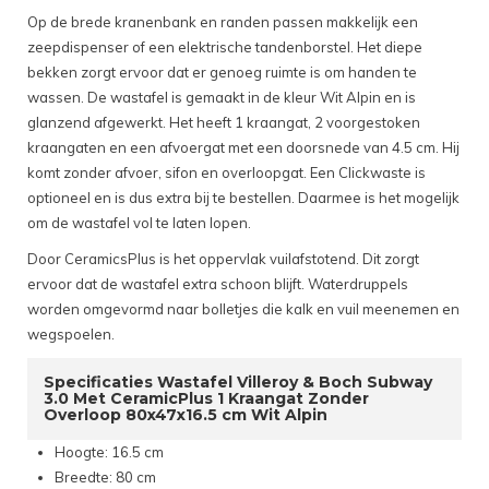
Op de brede kranenbank en randen passen makkelijk een
zeepdispenser of een elektrische tandenborstel. Het diepe
bekken zorgt ervoor dat er genoeg ruimte is om handen te
wassen. De wastafel is gemaakt in de kleur Wit Alpin en is
glanzend afgewerkt. Het heeft 1 kraangat, 2 voorgestoken
kraangaten en een afvoergat met een doorsnede van 4.5 cm. Hij
komt zonder afvoer, sifon en overloopgat. Een Clickwaste is
optioneel en is dus extra bij te bestellen. Daarmee is het mogelijk
om de wastafel vol te laten lopen.
Door CeramicsPlus is het oppervlak vuilafstotend. Dit zorgt
ervoor dat de wastafel extra schoon blijft. Waterdruppels
worden omgevormd naar bolletjes die kalk en vuil meenemen en
wegspoelen.
Specificaties Wastafel Villeroy & Boch Subway
3.0 Met CeramicPlus 1 Kraangat Zonder
Overloop 80x47x16.5 cm Wit Alpin
Hoogte: 16.5 cm
Breedte: 80 cm