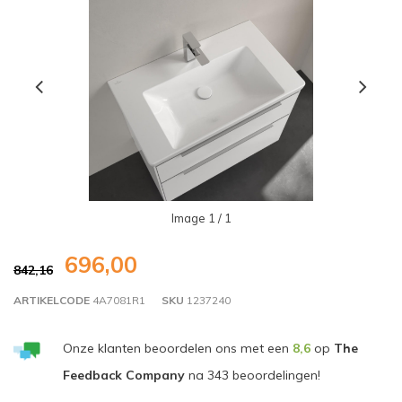
Image
1
/ 1
696,00
842,16
ARTIKELCODE
4A7081R1
SKU
1237240
Onze klanten beoordelen ons met een
8,6
op
The
Feedback Company
na
343
beoordelingen!