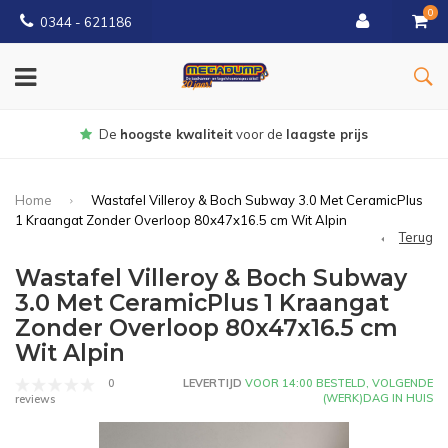
0
0344 - 621186
Gratis
bezorgd vanaf € 150
Home
Wastafel Villeroy & Boch Subway 3.0 Met CeramicPlus
1 Kraangat Zonder Overloop 80x47x16.5 cm Wit Alpin
Terug
Wastafel Villeroy & Boch Subway
3.0 Met CeramicPlus 1 Kraangat
Zonder Overloop 80x47x16.5 cm
Wit Alpin
0
LEVERTIJD
VOOR 14:00 BESTELD, VOLGENDE
(WERK)DAG IN HUIS
reviews