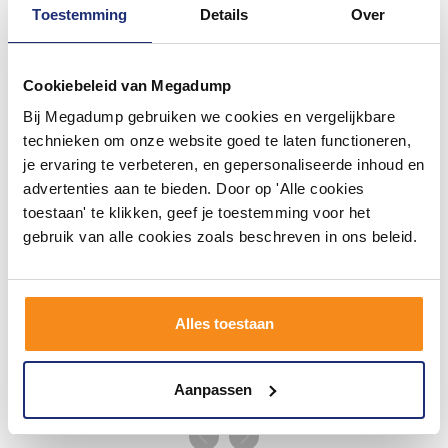
Toestemming
Details
Over
#mijndroombadkamer
Cookiebeleid van Megadump
Wij geloven in de kracht van delen. Deel jouw
badkamer op Instagram met #mijndroombadkamer
Bij Megadump gebruiken we cookies en vergelijkbare
en tag @megadumpnl. Samen bouwen we een
technieken om onze website goed te laten functioneren,
inspirerende omgeving vol met unieke
badkamerstijlen. Doe je mee?
je ervaring te verbeteren, en gepersonaliseerde inhoud en
advertenties aan te bieden. Door op 'Alle cookies
toestaan' te klikken, geef je toestemming voor het
gebruik van alle cookies zoals beschreven in ons beleid.
Alles toestaan
Aanpassen