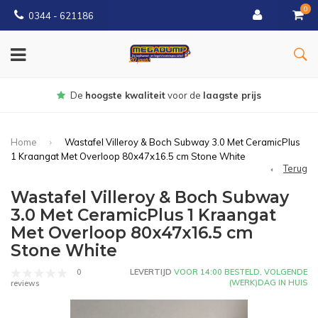
0
0344 - 621186
Gratis
bezorgd vanaf € 150
Home
Wastafel Villeroy & Boch Subway 3.0 Met CeramicPlus
1 Kraangat Met Overloop 80x47x16.5 cm Stone White
Terug
Wastafel Villeroy & Boch Subway
3.0 Met CeramicPlus 1 Kraangat
Met Overloop 80x47x16.5 cm
Stone White
0
LEVERTIJD
VOOR 14:00 BESTELD, VOLGENDE
(WERK)DAG IN HUIS
reviews