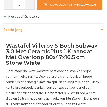
-
+
TOEVOEGEN AAN WINKELWAGEN
Gratis bezorgen v.a. € 150,- (NL)
Beschrijving
Wastafel Villeroy & Boch Subway
3.0 Met CeramicPlus 1 Kraangat
Met Overloop 80x47x16.5 cm
Stone White
Deze moderne witte wastafel past door de strakke en fijne
vormen in elke ruimte. Door de grote kranenbank en brede
randen is er genoeg ruimte om spullen op kwijt te kunnen. Hierbij
kunt u bijvoorbeeld denken aan een zeepdispenser of een
elektrische tandenborstel. De wastafel is 80 cm breed, 47 cm
diep en 16.5 cm hoog en is gemaakt van TitanCeram. Dat is een
duurzaam materiaal dat door Villeroy & Boch zelf wordt