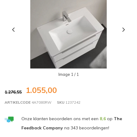
Image
1
/ 1
1.055,00
1.276,55
ARTIKELCODE
4A7080RW
SKU
1237242
Onze klanten beoordelen ons met een
8,6
op
The
Feedback Company
na
343
beoordelingen!