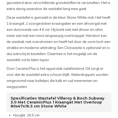
gecreëerd door verschillende grondstoffen te versmelten. Het is
extra stevig waardoor de wastafel lang mee gaat.
Deze wastafel is gemaakt in de kleur Stone White mat. Het heeft
1 kraangat, 2 voorgestoken kraangaten en een afvoergat met
een doorsnede van 4.6 cm. Hij komt niet met afvoer en sifon
maar wel met een mooi langwerpig overloopgat. Hierdoor kan
de wasbak niet overstromen en heeft het door de vorm toch een
strakke en moderne uitstraling. Een Clickwaste is optioneel en is
dus extra bij te bestellen. Daarmee is het mogelijk om de
wastafel vol te laten lopen.
Door CeramicPlus is het oppervlak vuilafstotend. Dit zorgt er
voor dat de wastafel extra schoon blijft. Waterdruppels worden
omgevormd naar bolletjes die kalk en vuil meenemen en
wegspoelen.
Specificaties Wastafel Villeroy & Boch Subway
3.0 Met CeramicPlus 1 Kraangat Met Overloop
80x47x16.5 cm Stone White
Hoogte: 16.5 cm