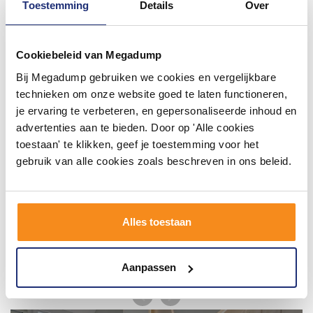
Toestemming
Details
Over
#mijndroombadkamer
Cookiebeleid van Megadump
Wij geloven in de kracht van delen. Deel jouw
badkamer op Instagram met #mijndroombadkamer
Bij Megadump gebruiken we cookies en vergelijkbare
en tag @megadumpnl. Samen bouwen we een
inspirerende omgeving vol met unieke
technieken om onze website goed te laten functioneren,
badkamerstijlen. Doe je mee?
je ervaring te verbeteren, en gepersonaliseerde inhoud en
advertenties aan te bieden. Door op 'Alle cookies
toestaan' te klikken, geef je toestemming voor het
gebruik van alle cookies zoals beschreven in ons beleid.
Alles toestaan
Aanpassen