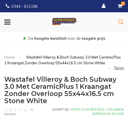
0
0344 - 621186
Gratis
bezorgd vanaf € 150
Home
Wastafel Villeroy & Boch Subway 3.0 Met CeramicPlus
1 Kraangat Zonder Overloop 55x44x16.5 cm Stone White
Terug
Wastafel Villeroy & Boch Subway
3.0 Met CeramicPlus 1 Kraangat
Zonder Overloop 55x44x16.5 cm
Stone White
0
LEVERTIJD
VOOR 14:00 BESTELD, VOLGENDE
(WERK)DAG IN HUIS
reviews