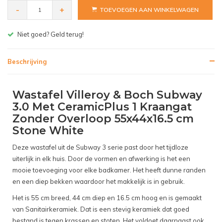
-
+
TOEVOEGEN AAN WINKELWAGEN
Gratis bezorgen v.a. € 150,- (NL)
Beschrijving
Wastafel Villeroy & Boch Subway
3.0 Met CeramicPlus 1 Kraangat
Zonder Overloop 55x44x16.5 cm
Stone White
Deze wastafel uit de Subway 3 serie past door het tijdloze
uiterlijk in elk huis. Door de vormen en afwerking is het een
mooie toevoeging voor elke badkamer. Het heeft dunne randen
en een diep bekken waardoor het makkelijk is in gebruik.
Het is 55 cm breed, 44 cm diep en 16.5 cm hoog en is gemaakt
van Sanitairkeramiek. Dat is een stevig keramiek dat goed
bestand is tegen krassen en stoten. Het voldoet daarnaast ook