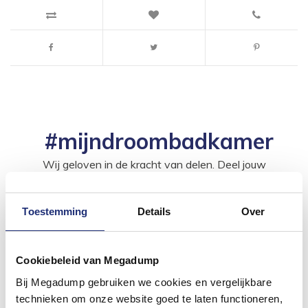
#mijndroombadkamer
Wij geloven in de kracht van delen. Deel jouw
badkamer op Instagram met #mijndroombadkamer
en tag @megadumpnl. Samen bouwen we een
inspirerende omgeving vol met unieke
badkamerstijlen. Doe je mee?
Toestemming
Details
Over
Cookiebeleid van Megadump
Bij Megadump gebruiken we cookies en vergelijkbare
technieken om onze website goed te laten functioneren,