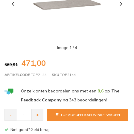
Image
1
/ 4
471,00
569,91
ARTIKELCODE
TOP2144
SKU
TOP2144
Onze klanten beoordelen ons met een
8,6
op
The
Feedback Company
na
343
beoordelingen!
-
+
TOEVOEGEN AAN WINKELWAGEN
Gratis bezorgen v.a. € 150,- (NL)