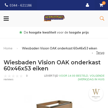
0
0344 - 621186
Gratis
bezorgd vanaf € 150
Home
Wiesbaden Vision OAK onderkast 60x46x53 eiken
Terug
Wiesbaden Vision OAK onderkast
60x46x53 eiken
0
LEVERTIJD
VOOR 14:00 BESTELD, VOLGENDE
(WERK)DAG IN HUIS
reviews