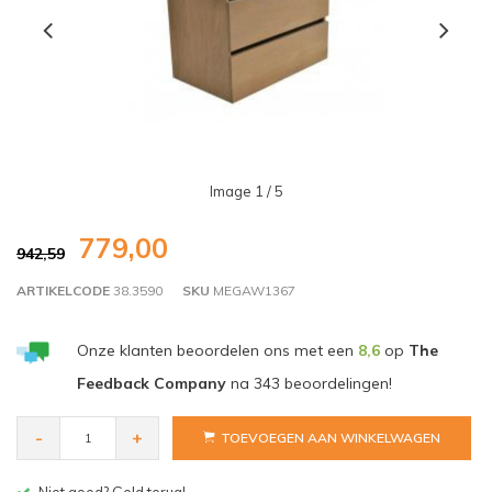
Image
1
/ 5
779,00
942,59
ARTIKELCODE
38.3590
SKU
MEGAW1367
Onze klanten beoordelen ons met een
8,6
op
The
Feedback Company
na
343
beoordelingen!
-
+
TOEVOEGEN AAN WINKELWAGEN
Gratis bezorgen v.a. € 150,- (NL)