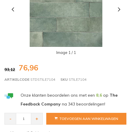
Image
1
/ 1
76,96
93,12
ARTIKELCODE
STDSTILE7104
SKU
STILE7104
Onze klanten beoordelen ons met een
8,6
op
The
Feedback Company
na
343
beoordelingen!
-
+
TOEVOEGEN AAN WINKELWAGEN