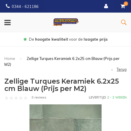
0
0344 - 621186
rijs
Gratis
bezorgd vanaf € 150
Home
Zellige Turques Keramiek 6.2x25 cm Blauw (Prijs per
M2)
Terug
Zellige Turques Keramiek 6.2x25
cm Blauw (Prijs per M2)
0 reviews
LEVERTIJD
2 - 3 WEKEN