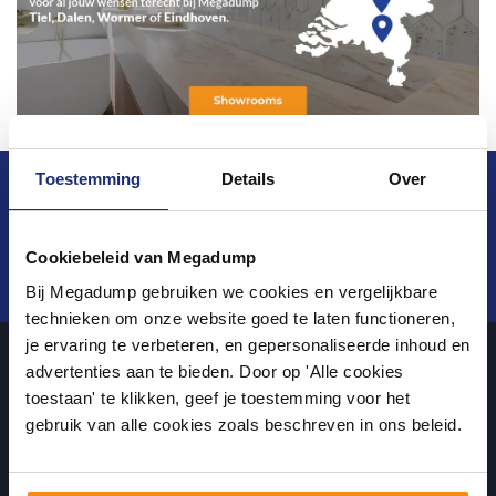
Toestemming
Details
Over
Blijf op de hoogte van het laatste nieuws en
ontwikkelingen
Cookiebeleid van Megadump
Verstuur
Bij Megadump gebruiken we cookies en vergelijkbare
technieken om onze website goed te laten functioneren,
je ervaring te verbeteren, en gepersonaliseerde inhoud en
advertenties aan te bieden. Door op 'Alle cookies
toestaan' te klikken, geef je toestemming voor het
Over ons
gebruik van alle cookies zoals beschreven in ons beleid.
Uw sanitairwinkel in Tiel waar u niet alleen in onze showroom