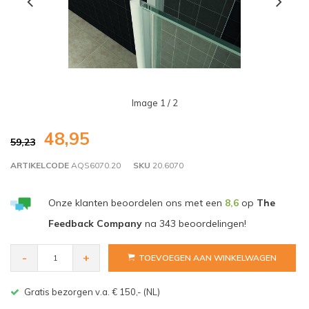
Image
1
/ 2
48,95
59,23
ARTIKELCODE
AQS6070.20
SKU
20.6070
Onze klanten beoordelen ons met een
8,6
op
The
Feedback Company
na
343
beoordelingen!
-
+
TOEVOEGEN AAN WINKELWAGEN
Gratis bezorgen v.a. € 150,- (NL)