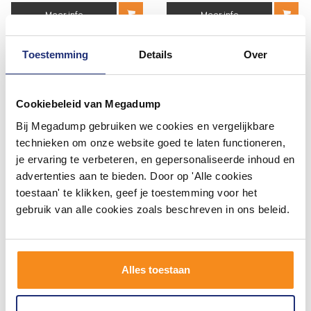
Meer info
Meer info
Anderen kochten ook
Toestemming
Details
Over
Cookiebeleid van Megadump
Bij Megadump gebruiken we cookies en vergelijkbare
technieken om onze website goed te laten functioneren,
je ervaring te verbeteren, en gepersonaliseerde inhoud en
advertenties aan te bieden. Door op 'Alle cookies
toestaan' te klikken, geef je toestemming voor het
gebruik van alle cookies zoals beschreven in ons beleid.
Hangtoilet Vesta Diepspoel
Timeless Silver 60X60 Rett,
QuickRelease (Inclusief
Mat En Gerectificeerd P/M²
Zitting)
Alles toestaan
Vóór 14:00 besteld,
3 - 5 Weken
volgende werkdag in huis
325,49
78,35