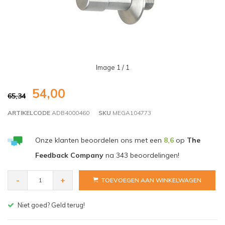
Image
1
/ 1
54,00
65,34
ARTIKELCODE
ADB4000460
SKU
MEGA104773
Onze klanten beoordelen ons met een
8,6
op
The
Feedback Company
na
343
beoordelingen!
-
+
TOEVOEGEN AAN WINKELWAGEN
Gratis bezorgen v.a. € 150,- (NL)