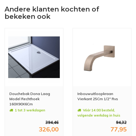
Andere klanten kochten of
bekeken ook
Douchebak Dona Laag
Inbouwuitloopkraan
Model Rechthoek
Vierkant 25Cm 1/2" Rvs
160X90X6Cm
1 tot 3 werkdagen
Vóór 14:00 besteld,
volgende werkdag in huis
394,46
94,32
326,00
77,95