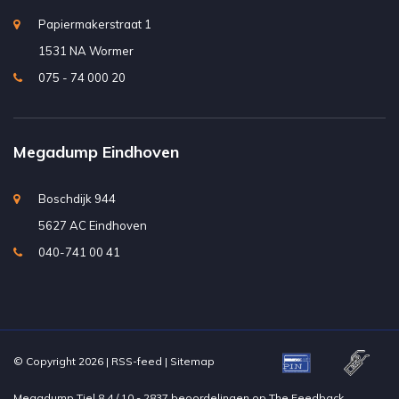
Papiermakerstraat 1
1531 NA Wormer
075 - 74 000 20
Megadump Eindhoven
Boschdijk 944
5627 AC Eindhoven
040-741 00 41
© Copyright 2026 |
RSS-feed
|
Sitemap
Megadump Tiel
8.4
/
10
-
2837
beoordelingen op
The Feedback