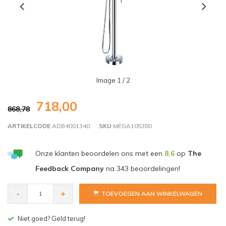
Image
1
/ 2
718,00
868,78
ARTIKELCODE
ADB4001340
SKU
MEGA105380
Onze klanten beoordelen ons met een
8,6
op
The
Feedback Company
na
343
beoordelingen!
-
+
TOEVOEGEN AAN WINKELWAGEN
Gratis bezorgen v.a. € 150,- (NL)