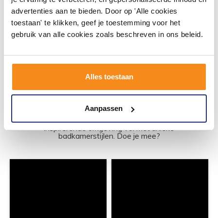
advertenties aan te bieden. Door op 'Alle cookies
toestaan' te klikken, geef je toestemming voor het
Meer info
Meer info
gebruik van alle cookies zoals beschreven in ons beleid.
Alles toestaan
#mijndroombadkamer
Wij geloven in de kracht van delen. Deel jouw
Aanpassen
badkamer op Instagram met #mijndroombadkamer
en tag @megadumpnl. Samen bouwen we een
inspirerende omgeving vol met unieke
badkamerstijlen. Doe je mee?